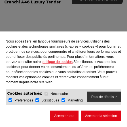
Cranchi A46 Luxury Tender
Nous et des tiers, en tant que fournisseurs de services, utilisons des
CRANCHI SETTANTOTTO
cookies et des technologies similaires (ci-après « cookies ») pour fournir et
protéger nos services, pour comprendre et améliorer leurs performances et
La beauté a une nouvelle dimension.
pour diffuser des publicités pertinentes. Pour plus d´informations, vous
pouvez consulter notre
politique de cookies
.Sélectionnez « Accepter les
cookies » pour donner votre consentement ou «Gérer les préférences»
pour sélectionner les cookies que vous souhaitez autoriser. Vous pouvez
modifier vos options de cookies et retirer votre consentement à tout
moment depuis notre site Web.
Nécessaire
Cookies autorisés:
Plus de détails
Préférences
Statistiques
Marketing
Accepter tout
Accepter la sélection