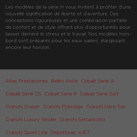
Les modèles de la série H vous invitent à profiter d’une
nouvelle signification de liberté et d’aventure. Des
conceptions rigoureuses et une combinaison parfaite
de confort et de style offrent plus d’opportunités pour
laisser derrière le stress et le travail. Nos modèles hors-
bord sont préparés pour les eaux salées, élargissant
encore leur horizon.
Altas Prestaciones
Bellini Astor
Cobalt Serie A
Cobalt Serie CS
Cobalt Serie R
Cobalt Serie Surf
Cranchi Cruiser
Cranchi Flybridge
Cranchi Hard Top
Cranchi Luxury Tender
Cranchi Settantotto
Cranchi Sport Line
Deportivas
eJET