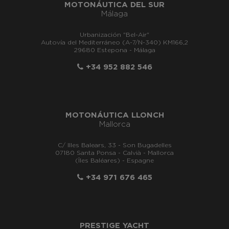
MOTONÁUTICA DEL SUR
Málaga
Urbanización "Bel-Air"
Autovía del Mediterráneo (A-7/N-340) KM166,2
29680 Estepona - Málaga
+34 952 882 546
MOTONÁUTICA LLONCH
Mallorca
C/ Illes Balears, 33 - Son Bugadelles
07180 Santa Ponsa - Calvià - Mallorca
(Îles Baléares) - Espagne
+34 971 676 465
PRESTIGE YACHT