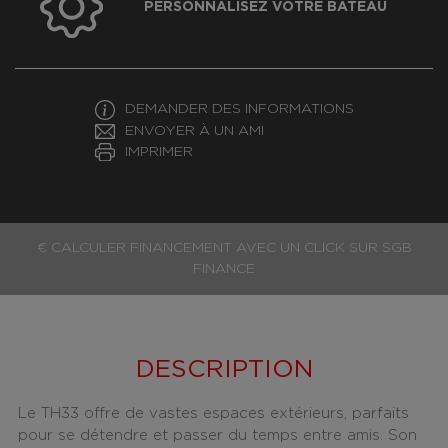
PERSONNALISEZ VOTRE BATEAU
DEMANDER DES INFORMATIONS
ENVOYER À UN AMI
IMPRIMER
€ CALCULER FINANCEMENT AVEC UN CLICK SUR SGB
FINANCE
DESCRIPTION
Le TH33 offre de vastes espaces extérieurs, parfaits
pour se détendre et passer du temps entre amis. Son