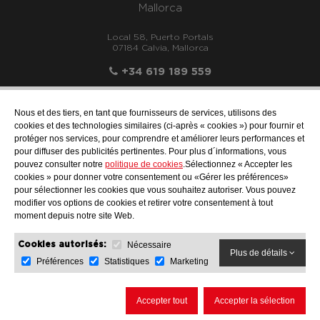
Mallorca
Local 58, Puerto Portals
07184 Calvia, Mallorca
+34 619 189 559
Nous et des tiers, en tant que fournisseurs de services, utilisons des
cookies et des technologies similaires (ci-après « cookies ») pour fournir et
protéger nos services, pour comprendre et améliorer leurs performances et
info@motonauticallonch.com
pour diffuser des publicités pertinentes. Pour plus d´informations, vous
pouvez consulter notre
politique de cookies
.Sélectionnez « Accepter les
cookies » pour donner votre consentement ou «Gérer les préférences»
pour sélectionner les cookies que vous souhaitez autoriser. Vous pouvez
modifier vos options de cookies et retirer votre consentement à tout
moment depuis notre site Web.
Nécessaire
Cookies autorisés:
Plus de détails
Préférences
Statistiques
Marketing
AVIS JURIDIQUE
PROTECTION DES DONNÉES
POLITIQUE DE COOKIES
Accepter tout
Accepter la sélection