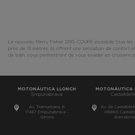
Le nouveau Merry Fisher 1295 COUPE possède tous les a
près de 13 mètres, ils offrent une sensation de confort 
de bain, vous permettront de vous évader en croisière p
MOTONÁUTICA LLONCH
MOTONÁUTICA 
Empuriabrava
Castelldefe
Av. Tramuntana, 6
Av. de Castelldef
17487 Empuriabrava -
08860 Castelld
Girona
Barcelona