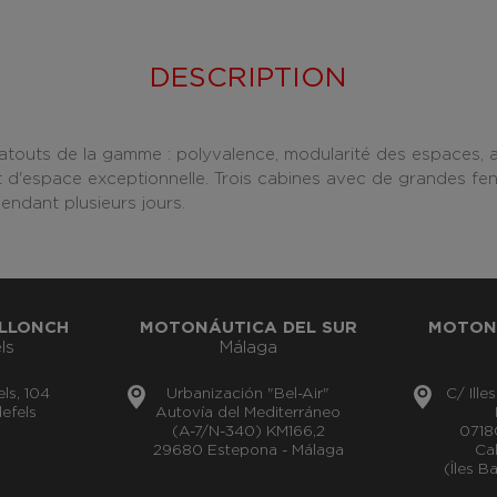
DESCRIPTION
touts de la gamme : polyvalence, modularité des espaces, 
et d'espace exceptionnelle. Trois cabines avec de grandes f
endant plusieurs jours.
LLONCH
MOTONÁUTICA DEL SUR
MOTON
ls
Málaga
els, 104
Urbanización "Bel-Air"
C/ Ille
efels
Autovía del Mediterráneo
(A-7/N-340) KM166,2
0718
29680 Estepona - Málaga
Cal
(Îles B