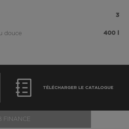
3
400 l
au douce
TÉLÉCHARGER LE CATALOGUE
B FINANCE