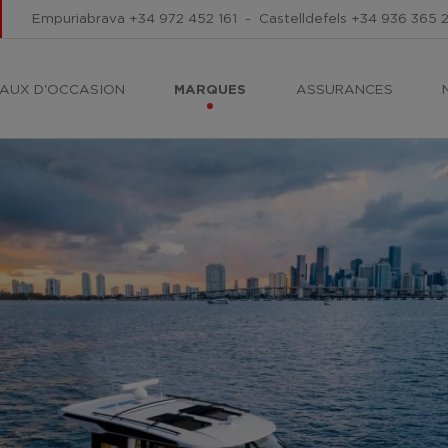
Empuriabrava
+34 972 452 161
-
Castelldefels
+34 936 365 
AUX D'OCCASION
MARQUES
ASSURANCES