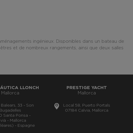
aménagements ingénieux. Disponibles dans un bateau de
enêtres et de nombreux rangements, ainsi que deux salles
ÁUTICA LLONCH
PRESTIGE YACHT
Mallorca
Mallorca
s Balears, 33 - Son
Local 58, Puerto Portals
Bugadelles
07184 Calvia, Mallorca
0 Santa Ponsa -
vià - Mallorca
aléares) - Espagne