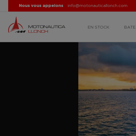
Nous vous appelons
info@motonauticallonch.com
EN STOCK
BATE