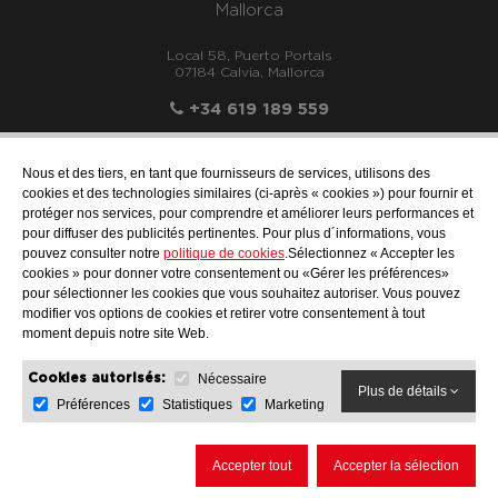
Mallorca
Local 58, Puerto Portals
07184 Calvia, Mallorca
+34 619 189 559
Nous et des tiers, en tant que fournisseurs de services, utilisons des
cookies et des technologies similaires (ci-après « cookies ») pour fournir et
protéger nos services, pour comprendre et améliorer leurs performances et
info@motonauticallonch.com
pour diffuser des publicités pertinentes. Pour plus d´informations, vous
pouvez consulter notre
politique de cookies
.Sélectionnez « Accepter les
cookies » pour donner votre consentement ou «Gérer les préférences»
pour sélectionner les cookies que vous souhaitez autoriser. Vous pouvez
modifier vos options de cookies et retirer votre consentement à tout
moment depuis notre site Web.
Nécessaire
Cookies autorisés:
Plus de détails
Préférences
Statistiques
Marketing
AVIS JURIDIQUE
PROTECTION DES DONNÉES
POLITIQUE DE COOKIES
Accepter tout
Accepter la sélection