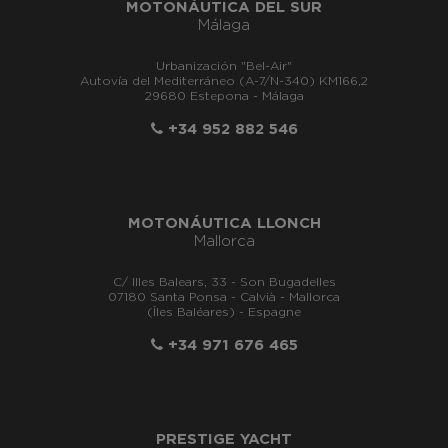
MOTONÁUTICA DEL SUR
Málaga
Urbanización "Bel-Air"
Autovía del Mediterráneo (A-7/N-340) KM166,2
29680 Estepona - Málaga
+34 952 882 546
MOTONÁUTICA LLONCH
Mallorca
C/ Illes Balears, 33 - Son Bugadelles
07180 Santa Ponsa - Calvià - Mallorca
(Îles Baléares) - Espagne
+34 971 676 465
PRESTIGE YACHT