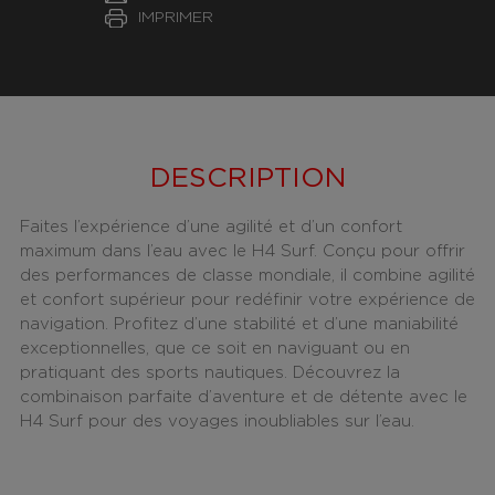
IMPRIMER
DESCRIPTION
Faites l’expérience d’une agilité et d’un confort
maximum dans l’eau avec le H4 Surf. Conçu pour offrir
des performances de classe mondiale, il combine agilité
et confort supérieur pour redéfinir votre expérience de
navigation. Profitez d’une stabilité et d’une maniabilité
exceptionnelles, que ce soit en naviguant ou en
pratiquant des sports nautiques. Découvrez la
combinaison parfaite d’aventure et de détente avec le
H4 Surf pour des voyages inoubliables sur l’eau.