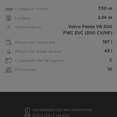
7.30 m
Longueur totale
2.54 m
Largeur
Volvo Penta V8-300
Motorisation
FWC EVC (300 CV/HP)
197 l
Réservoir carburant
45 l
Réservoir d'eau douce
C
Catégorie de navigation
10
Personnes
DEMANDER DES INFORMATIONS
ENVOYER À UN AMI