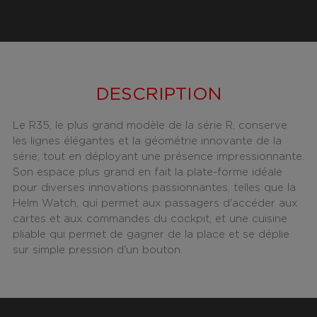
DESCRIPTION
Le R35, le plus grand modèle de la série R, conserve
les lignes élégantes et la géométrie innovante de la
série, tout en déployant une présence impressionnante.
Son espace plus grand en fait la plate-forme idéale
pour diverses innovations passionnantes, telles que la
Helm Watch, qui permet aux passagers d'accéder aux
cartes et aux commandes du cockpit, et une cuisine
pliable qui permet de gagner de la place et se déplie
sur simple pression d'un bouton.