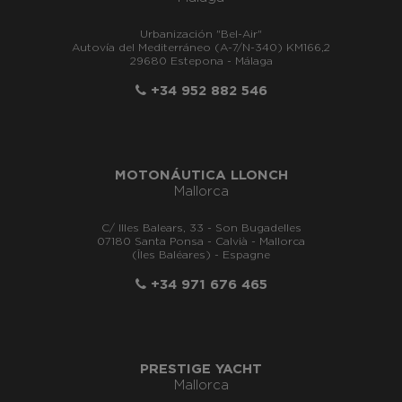
Urbanización "Bel-Air"
Autovía del Mediterráneo (A-7/N-340) KM166,2
29680 Estepona - Málaga
+34 952 882 546
MOTONÁUTICA LLONCH
Mallorca
C/ Illes Balears, 33 - Son Bugadelles
07180 Santa Ponsa - Calvià - Mallorca
(Îles Baléares) - Espagne
+34 971 676 465
PRESTIGE YACHT
Mallorca