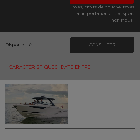
Taxes, droits de douane, taxes
à l'importation et transport
non inclus..
Disponibilité
CONSULTER
CARACTÉRISTIQUES
DATE ENTRE