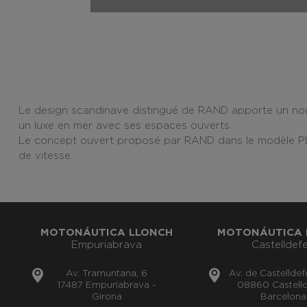
Le design scandinave distingué de RAND apporte un nouv
un luxe en mer avec ses espaces ouverts.
Le concept ouvert proposé par RAND dans le modèle PLAY 
de vitesse.
MOTONÁUTICA LLONCH
MOTONÁUTICA 
Empuriabrava
Castelldefe
Av. Tramuntana, 6
Av. de Castelldef
17487 Empuriabrava -
08860 Castelld
Girona
Barcelona