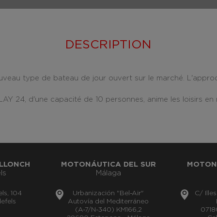
DESCRIPTION
eau type de bateau de jour ouvert sur le marché. L'approch
24, d'une capacité de 10 personnes, anime les loisirs en me
LLONCH
MOTONÁUTICA DEL SUR
MOTON
ls
Málaga
els, 104
Urbanización "Bel-Air"
C/ Ille
efels
Autovía del Mediterráneo
(A-7/N-340) KM166,2
0718