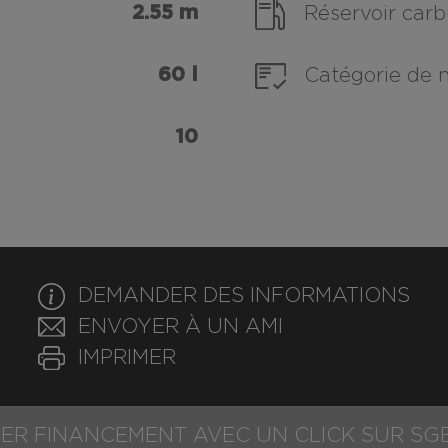
2.55 m
Réservoir carb
60 l
Catégorie de 
10
DEMANDER DES INFORMATIONS
ENVOYER À UN AMI
IMPRIMER
ER FINANCEMENT AVEC UN CLICK SUR SG