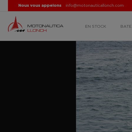
Nous vous appelons
info@motonauticallonch.com
EN STOCK
BATE