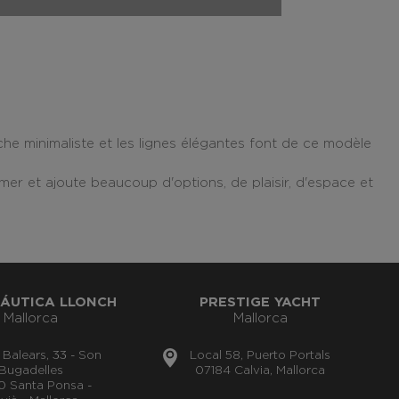
e minimaliste et les lignes élégantes font de ce modèle
r et ajoute beaucoup d'options, de plaisir, d'espace et
ÁUTICA LLONCH
PRESTIGE YACHT
Mallorca
Mallorca
s Balears, 33 - Son
Local 58, Puerto Portals
Bugadelles
07184 Calvia, Mallorca
0 Santa Ponsa -