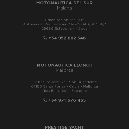
MOTONÁUTICA DEL SUR
Málaga
Urbanización "Bel-Air"
Autovía del Mediterráneo (A-7/N-340) KM166,2
29680 Estepona - Málaga
+34 952 882 546
MOTONÁUTICA LLONCH
Mallorca
C/ Illes Balears, 33 - Son Bugadelles
07180 Santa Ponsa - Calvià - Mallorca
(Îles Baléares) - Espagne
+34 971 676 465
PRESTIGE YACHT