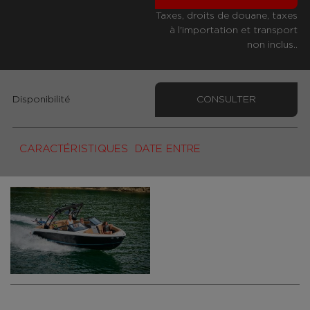
Taxes, droits de douane, taxes
à l'importation et transport
non inclus..
Disponibilité
CONSULTER
CARACTÉRISTIQUES
DATE ENTRE