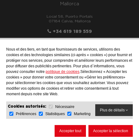
Mallorca
Local 58, Puerto Portals
07184 Calvia, Mallorca
+34 619 189 559
Nous et des tiers, en tant que fournisseurs de services, utilisons des
cookies et des technologies similaires (ci-après « cookies ») pour fournir et
protéger nos services, pour comprendre et améliorer leurs performances et
info@motonauticallonch.com
pour diffuser des publicités pertinentes. Pour plus d´informations, vous
pouvez consulter notre
politique de cookies
.Sélectionnez « Accepter les
cookies » pour donner votre consentement ou «Gérer les préférences»
pour sélectionner les cookies que vous souhaitez autoriser. Vous pouvez
modifier vos options de cookies et retirer votre consentement à tout
moment depuis notre site Web.
Nécessaire
Cookies autorisés:
Plus de détails
Préférences
Statistiques
Marketing
AVIS JURIDIQUE
PROTECTION DES DONNÉES
POLITIQUE DE COOKIES
Accepter tout
Accepter la sélection