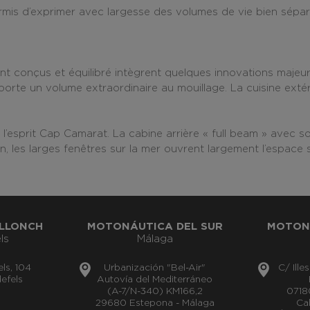
rmis d’exprimer avec largesse des volumes de vie bien sépa
ent conçus et équilibré intègrent quelques innovations majeu
rte un volume extraordinaire au mouillage. La cuisine extérie
 l’esprit Cap Camarat. La
cabine arrière « full beam » avec son
 les larges fenêtres sur la mer ouvrent largement l’espace su
LLONCH
MOTONÁUTICA DEL SUR
MOTON
ls
Málaga
els, 104
Urbanización "Bel-Air"
C/ Ille
efels
Autovía del Mediterráneo
(A-7/N-340) KM166,2
0718
29680 Estepona - Málaga
Cal