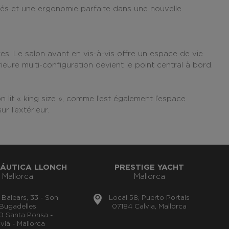
rés et une ergonomie parfaite dans une
nouvelle
res.
Le salon avant en vis-à-vis of
fre un espace de vie
ure multi-configuration devient le point central à bord.
 lit « king size »
, comme l’est également l’espace
r l’extérieur.
ÁUTICA LLONCH
PRESTIGE YACHT
Mallorca
Mallorca
s Balears, 33 - Son
Local 58, Puerto Portals
Bugadelles
07184 Calvia, Mallorca
0 Santa Ponsa -
vià - Mallorca