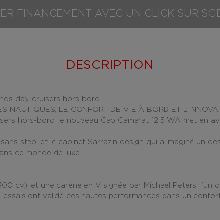
ER FINANCEMENT AVEC UN CLICK SUR SG
DESCRIPTION
ands day-cruisers hors-bord
S NAUTIQUES, LE CONFORT DE VIE À BORD ET L’INNOV
isers hors-bord
, le nouveau Cap Camarat 12.5 WA met en avan
sans step,
et le cabinet Sarrazin design qui a imaginé un de
ans ce monde de luxe.
00 cv), et une carène en V signée par Michael Peters, l’un d
s essais ont validé ces hautes performances dans un confor