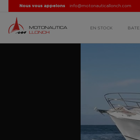
Nous vous appelons
info@motonauticallonch.com
EN STOCK
BATE