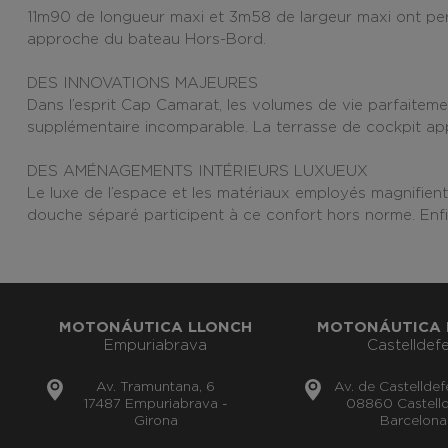
11m90 de longueur maxi et 3m58
de largeur maxi ont pe
approche du bateau Hors-Bord
.
DES INNOVATIONS MAJEURES
Dans l’esprit Cap Camarat, les volumes de vie parfaitem
supplémentaire incomparable. La terrasse de cockpit appo
DES AMÉNAGEMENTS INTÉRIEURS LUXUEUX
Le luxe de l’espace et les matériaux employés magnifient
douche séparé participent à ce confort hors norme. Enfin,
MOTONÁUTICA LLONCH
MOTONÁUTICA 
Empuriabrava
Castelldefe
Av. Tramuntana, 6
Av. de Castelldef
17487 Empuriabrava -
08860 Castelld
Girona
Barcelona