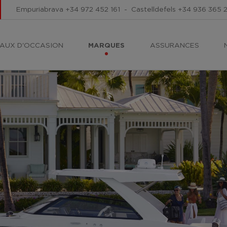
Empuriabrava
+34 972 452 161
-
Castelldefels
+34 936 365 
AUX D'OCCASION
MARQUES
ASSURANCES