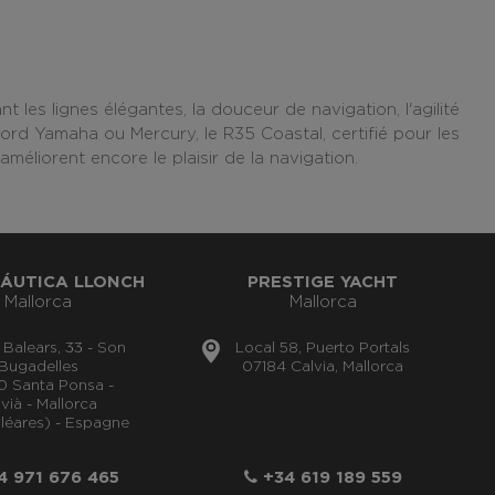
nt les lignes élégantes, la douceur de navigation, l'agilité
ord Yamaha ou Mercury, le R35 Coastal, certifié pour les
éliorent encore le plaisir de la navigation.
ÁUTICA LLONCH
PRESTIGE YACHT
Mallorca
Mallorca
s Balears, 33 - Son
Local 58, Puerto Portals
Bugadelles
07184 Calvia, Mallorca
0 Santa Ponsa -
vià - Mallorca
aléares) - Espagne
 971 676 465
+34 619 189 559