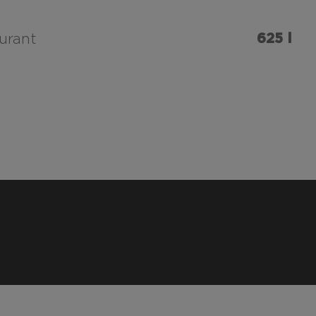
625 l
urant