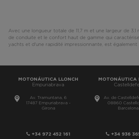
Avec une longueur totale de 11,7 m et une largeur de 3,1 m,
de conduite et le confort haut de gamme qui caractérise
yachts et d'une rapidité impressionnante, est également 
MOTONÁUTICA LLONCH
MOTONÁUTICA 
Empuriabrava
Castelldefe
Av. Tramuntana, 6
Av. de Castelldef
17487 Empuriabrava -
08860 Castelld
Girona
Barcelona
+34 972 452 161
+34 936 36