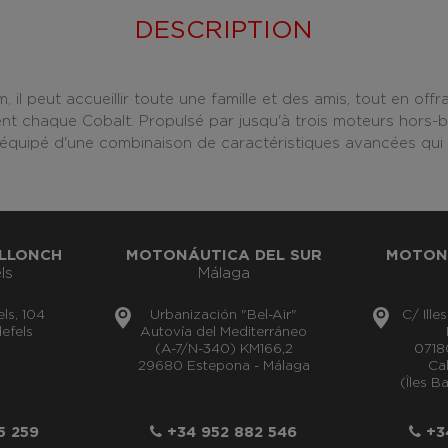
DESCRIPTION
 il peut accueillir toute une famille et des amis, tout en offra
nt chaque Cobalt. Propulsé par jusqu'à trois moteurs hors-b
équipé d'une combinaison de caractéristiques avancées qui am
LLONCH
MOTONÁUTICA DEL SUR
MOTON
ls
Málaga
els, 104
Urbanización "Bel-Air"
C/ Ille
efels
Autovía del Mediterráneo
(A-7/N-340) KM166,2
0718
29680 Estepona - Málaga
Cal
(Îles B
5 259
+34 952 882 546
+34