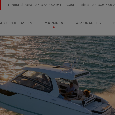
Empuriabrava
+34 972 452 161
-
Castelldefels
+34 936 365 
AUX D'OCCASION
MARQUES
ASSURANCES