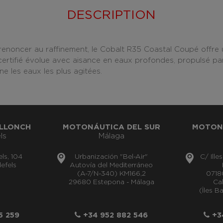
DESCRIPTION
enoncer au raffinement, le Cobalt R35 Coastal Coupé offre 
 certifié évolue avec aisance en eaux profondes, propulsé 
e les eaux les plus agitées.
LLONCH
MOTONÁUTICA DEL SUR
MOTON
ls
Málaga
els, 104
Urbanización "Bel-Air"
C/ Ille
efels
Autovía del Mediterráneo
(A-7/N-340) KM166,2
0718
29680 Estepona - Málaga
Cal
(Îles B
5 259
+34 952 882 546
+34