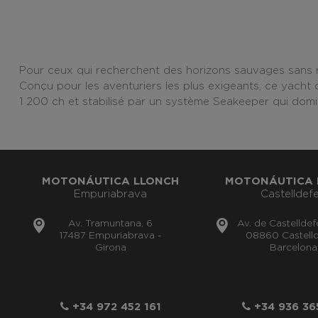
Pour ceux qui recherchent des horizons sauvages sans r
Conçu pour les aventuriers les plus exigeants, ce yacht
1 200 ch et stabilisé par un système Seakeeper qui domin
MOTONÁUTICA LLONCH
MOTONÁUTICA 
Empuriabrava
Castelldefe
Av. Tramuntana, 6
Av. de Castelldef
17487 Empuriabrava -
08860 Castelld
Girona
Barcelona
+34 972 452 161
+34 936 36