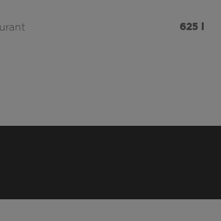
625 l
urant