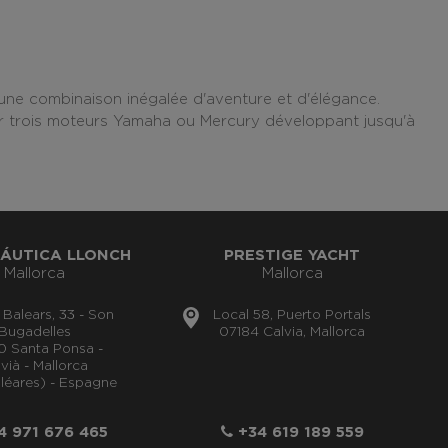
une combinaison inégalée d'aventure et d'élégance.
par trois moteurs Yamaha ou Mercury développant jusqu'à
ÁUTICA LLONCH
PRESTIGE YACHT
Mallorca
Mallorca
s Balears, 33 - Son
Local 58, Puerto Portals
Bugadelles
07184 Calvia, Mallorca
0 Santa Ponsa -
vià - Mallorca
aléares) - Espagne
 971 676 465
+34 619 189 559