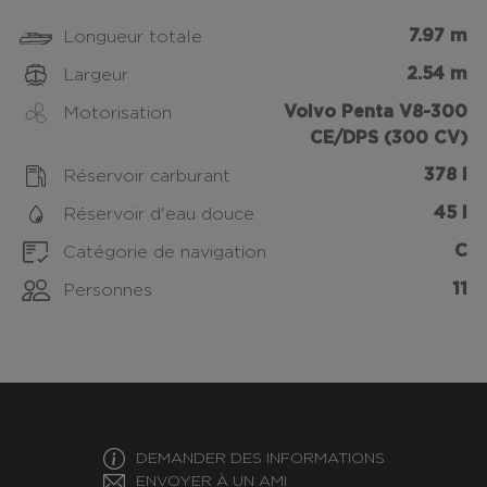
7.97 m
Longueur totale
2.54 m
Largeur
Volvo Penta V8-300
Motorisation
CE/DPS (300 CV)
378 l
Réservoir carburant
45 l
Réservoir d'eau douce
C
Catégorie de navigation
11
Personnes
DEMANDER DES INFORMATIONS
ENVOYER À UN AMI