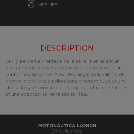
IMPRIMER
DESCRIPTION
Le H6 perpétue l’héritage de la série H, en alliant un
design raffiné à des matériaux haut de gamme et un
confort exceptionnel. Avec des sièges polyvalents de
premier ordre, des améliorations ergonomiques et une
chaise longue convertible à l’arrière, il offre une facilité
et une adaptabilité inégalées sur l’eau.
MOTONÁUTICA LLONCH
Empuriabrava