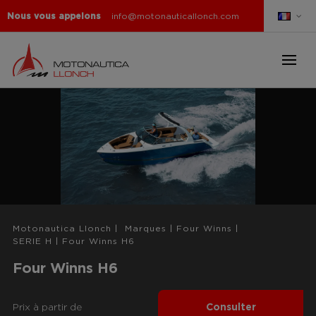
Nous vous appelons
info@motonauticallonch.com
Motonautica Llonch
|
Marques
|
Four Winns
|
SERIE H
|
Four Winns H6
Four Winns H6
Prix ​​à partir de
Consulter