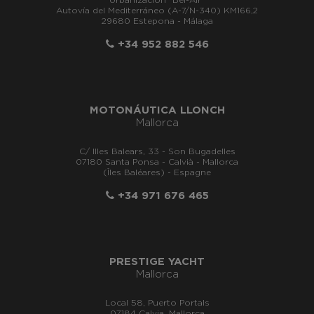
Urbanización "Bel-Air"
Autovía del Mediterráneo (A-7/N-340) KM166,2
29680 Estepona - Málaga
+34 952 882 546
MOTONÁUTICA LLONCH
Mallorca
C/ Illes Balears, 33 - Son Bugadelles
07180 Santa Ponsa - Calvià - Mallorca
(Îles Baléares) - Espagne
+34 971 676 465
PRESTIGE YACHT
Mallorca
Local 58, Puerto Portals
07184 Calvia, Mallorca