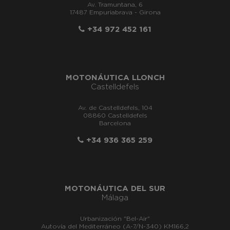
Av. Tramuntana, 6
17487 Empuriabrava - Girona
+34 972 452 161
MOTONÁUTICA LLONCH
Castelldefels
Av. de Castelldefels, 104
08860 Castelldefels
Barcelona
+34 936 365 259
MOTONÁUTICA DEL SUR
Málaga
Urbanización "Bel-Air"
Autovía del Mediterráneo (A-7/N-340) KM166,2