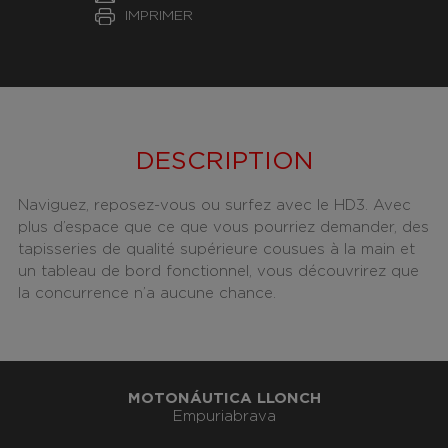
IMPRIMER
DESCRIPTION
Naviguez, reposez-vous ou surfez avec le HD3. Avec
plus d’espace que ce que vous pourriez demander, des
tapisseries de qualité supérieure cousues à la main et
un tableau de bord fonctionnel, vous découvrirez que
la concurrence n’a aucune chance.
MOTONÁUTICA LLONCH
Empuriabrava