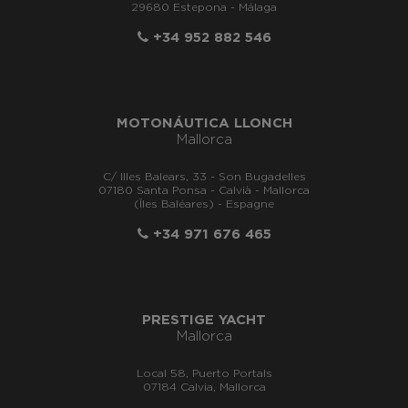
29680 Estepona - Málaga
+34 952 882 546
MOTONÁUTICA LLONCH
Mallorca
C/ Illes Balears, 33 - Son Bugadelles
07180 Santa Ponsa - Calvià - Mallorca
(Îles Baléares) - Espagne
+34 971 676 465
PRESTIGE YACHT
Mallorca
Local 58, Puerto Portals
07184 Calvia, Mallorca