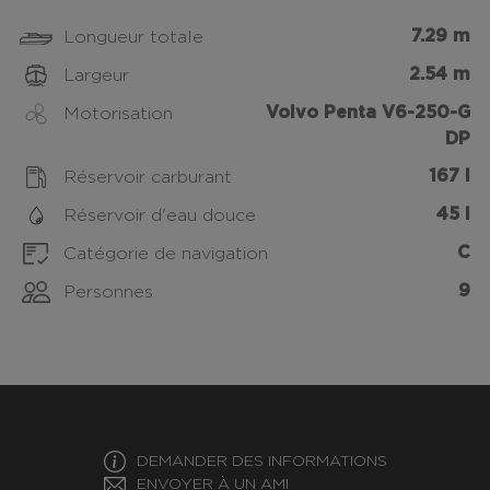
7.29 m
Longueur totale
2.54 m
Largeur
Volvo Penta V6-250-G
Motorisation
DP
167 l
Réservoir carburant
45 l
Réservoir d'eau douce
C
Catégorie de navigation
9
Personnes
DEMANDER DES INFORMATIONS
ENVOYER À UN AMI