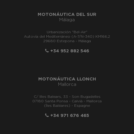
MOTONÁUTICA DEL SUR
Málaga
Urbanización "Bel-Air"
Autovía del Mediterráneo (A-7/N-340) KM166,2
29680 Estepona - Málaga
+34 952 882 546
MOTONÁUTICA LLONCH
Mallorca
C/ Illes Balears, 33 - Son Bugadelles
07180 Santa Ponsa - Calvià - Mallorca
(Îles Baléares) - Espagne
+34 971 676 465