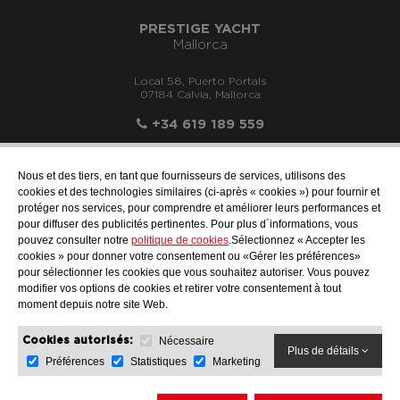
PRESTIGE YACHT
Mallorca
Local 58, Puerto Portals
07184 Calvia, Mallorca
+34 619 189 559
Nous et des tiers, en tant que fournisseurs de services, utilisons des
cookies et des technologies similaires (ci-après « cookies ») pour fournir et
protéger nos services, pour comprendre et améliorer leurs performances et
info@motonauticallonch.com
pour diffuser des publicités pertinentes. Pour plus d´informations, vous
pouvez consulter notre
politique de cookies
.Sélectionnez « Accepter les
cookies » pour donner votre consentement ou «Gérer les préférences»
pour sélectionner les cookies que vous souhaitez autoriser. Vous pouvez
modifier vos options de cookies et retirer votre consentement à tout
moment depuis notre site Web.
Nécessaire
Cookies autorisés:
Plus de détails
Préférences
Statistiques
Marketing
AVIS JURIDIQUE
PROTECTION DES DONNÉES