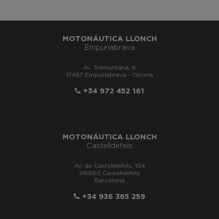
MOTONÁUTICA LLONCH
Empuriabrava
Av. Tramuntana, 6
17487 Empuriabrava - Girona
+34 972 452 161
MOTONÁUTICA LLONCH
Castelldefels
Av. de Castelldefels, 104
08860 Castelldefels
Barcelona
+34 936 365 259