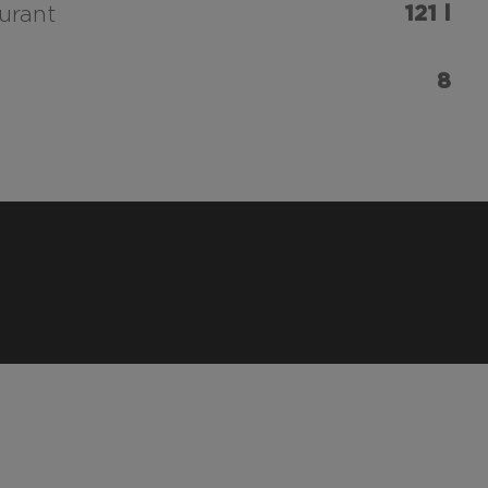
121 l
urant
8