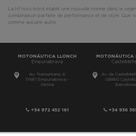
La H1 hors-bord établit une nouvelle norme dans le segm
combinaison parfaite de performance et de style. Que vo
comme aucune autre.
MOTONÁUTICA LLONCH
MOTONÁUTICA 
Empuriabrava
Castelldefe
Av. Tramuntana, 6
Av. de Castelldef
17487 Empuriabrava -
08860 Castelld
Girona
Barcelona
+34 972 452 161
+34 936 36