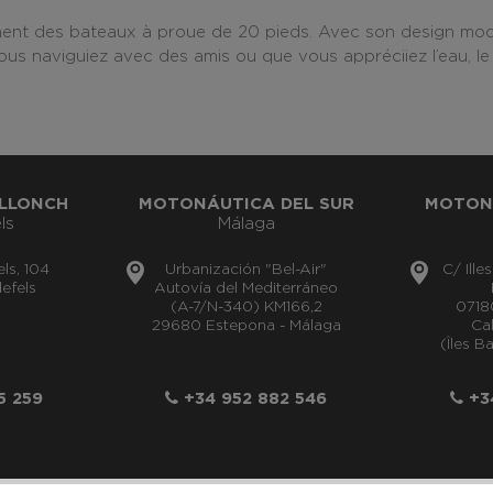
ent des bateaux à proue de 20 pieds. Avec son design modern
us naviguiez avec des amis ou que vous appréciiez l’eau, le
LLONCH
MOTONÁUTICA DEL SUR
MOTON
ls
Málaga
els, 104
Urbanización "Bel-Air"
C/ Ille
efels
Autovía del Mediterráneo
(A-7/N-340) KM166,2
0718
29680 Estepona - Málaga
Cal
(Îles B
5 259
+34 952 882 546
+34