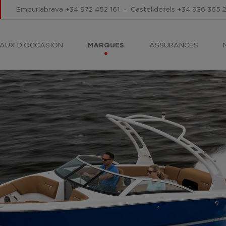
Empuriabrava
+34 972 452 161
-
Castelldefels
+34 936 365 
AUX D'OCCASION
MARQUES
ASSURANCES