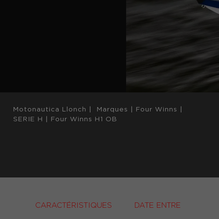
Motonautica Llonch
|
Marques
|
Four Winns
|
SERIE H
|
Four Winns H1 OB
CARACTÉRISTIQUES
DATE ENTRE