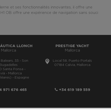
e et ses fonctionnalités innovantes, il offre une
 H1 OB offre une expérience de navigation sans souci
ÁUTICA LLONCH
PRESTIGE YACHT
Mallorca
Mallorca
s Balears, 33 - Son
Local 58, Puerto Portals
Bugadelles
07184 Calvia, Mallorca
0 Santa Ponsa -
vià - Mallorca
aléares) - Espagne
 971 676 465
+34 619 189 559