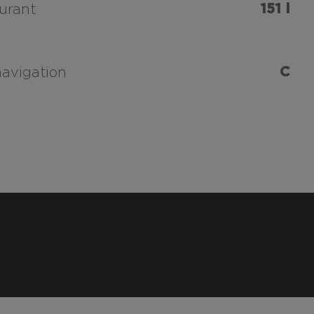
151 l
urant
C
navigation