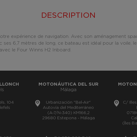
DESCRIPTION
otre expérience de navigation. Avec son aménagement spaci
ses 6,7 mètres de long, ce bateau est idéal pour la voile, le
 avec le Four Winns H2 Inboard.
LLONCH
MOTONÁUTICA DEL SUR
MOTON
ls
Málaga
els, 104
Urbanización "Bel-Air"
C/ Ille
efels
Autovía del Mediterráneo
(A-7/N-340) KM166,2
0718
29680 Estepona - Málaga
Cal
(Îles B