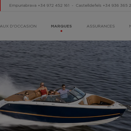
Empuriabrava
+34 972 452 161
-
Castelldefels
+34 936 365 
AUX D'OCCASION
MARQUES
ASSURANCES