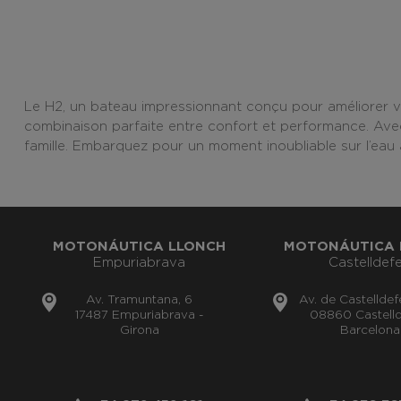
Le H2, un bateau impressionnant conçu pour améliorer v
combinaison parfaite entre confort et performance. Avec 
famille. Embarquez pour un moment inoubliable sur l’eau
MOTONÁUTICA LLONCH
MOTONÁUTICA 
Empuriabrava
Castelldefe
Av. Tramuntana, 6
Av. de Castelldef
17487 Empuriabrava -
08860 Castelld
Girona
Barcelona