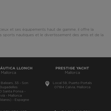
eux et ses équipements haut de gamme, il offre la
s sports nautiques et le divertissement des amis et de la
ÁUTICA LLONCH
PRESTIGE YACHT
Mallorca
Mallorca
s Balears, 33 - Son
Local 58, Puerto Portals
Bugadelles
07184 Calvia, Mallorca
0 Santa Ponsa -
vià - Mallorca
aléares) - Espagne