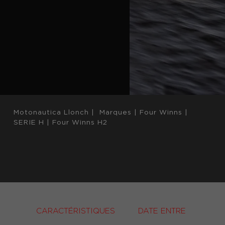
Motonautica Llonch
|
Marques
|
Four Winns
|
SERIE H
|
Four Winns H2
CARACTÉRISTIQUES
DATE ENTRE