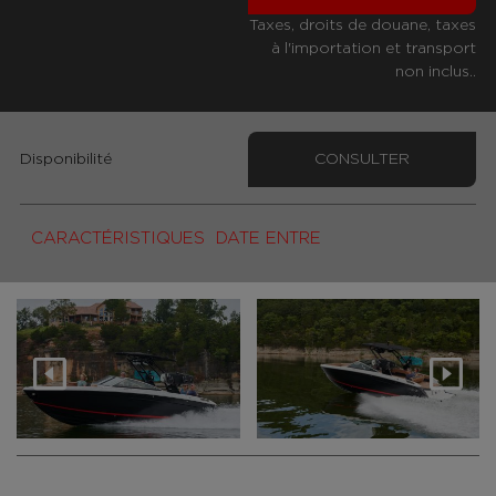
Taxes, droits de douane, taxes
à l'importation et transport
non inclus..
Disponibilité
CONSULTER
CARACTÉRISTIQUES
DATE ENTRE