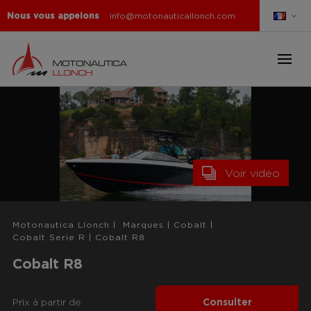
Nous vous appelons
info@motonauticallonch.com
Voir video
Motonautica Llonch
|
Marques
|
Cobalt
|
Cobalt Serie R
|
Cobalt R8
Cobalt R8
Prix ​​à partir de
Consulter