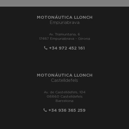
MOTONÁUTICA LLONCH
Empuriabrava
Av. Tramuntana, 6
17487 Empuriabrava - Girona
+34 972 452 161
MOTONÁUTICA LLONCH
Castelldefels
Av. de Castelldefels, 104
08860 Castelldefels
Barcelona
+34 936 365 259