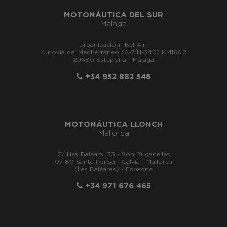
MOTONÁUTICA DEL SUR
Málaga
Urbanización "Bel-Air"
Autovía del Mediterráneo (A-7/N-340) KM166,2
29680 Estepona - Málaga
+34 952 882 546
MOTONÁUTICA LLONCH
Mallorca
C/ Illes Balears, 33 - Son Bugadelles
07180 Santa Ponsa - Calvià - Mallorca
(Îles Baléares) - Espagne
+34 971 676 465