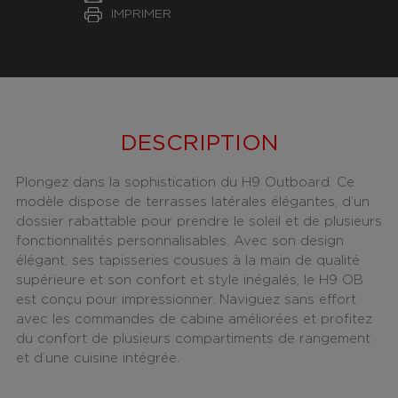
IMPRIMER
DESCRIPTION
Plongez dans la sophistication du H9 Outboard. Ce
modèle dispose de terrasses latérales élégantes, d’un
dossier rabattable pour prendre le soleil et de plusieurs
fonctionnalités personnalisables. Avec son design
élégant, ses tapisseries cousues à la main de qualité
supérieure et son confort et style inégalés, le H9 OB
est conçu pour impressionner. Naviguez sans effort
avec les commandes de cabine améliorées et profitez
du confort de plusieurs compartiments de rangement
et d’une cuisine intégrée.