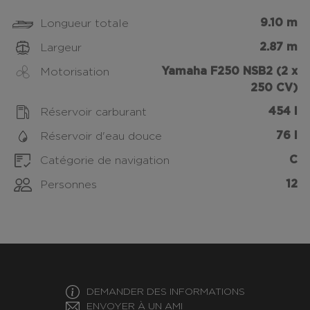
9.10 m
Longueur totale
2.87 m
Largeur
Yamaha F250 NSB2 (2 x
Motorisation
250 CV)
454 l
Réservoir carburant
76 l
Réservoir d'eau douce
C
Catégorie de navigation
12
Personnes
DEMANDER DES INFORMATIONS
ENVOYER À UN AMI