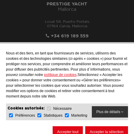
PRESTIGE YACHT
Mallorca
Local 58, Puerto Portals
07184 Calvia, Mallorca
+34 619 189 559
Nous et des tiers, en tant que fournisseurs de services, utilisons des
cookies et des technologies similaires (ci-après « cookies ») pour fournir et
protéger nos services, pour comprendre et améliorer leurs performances et
info@motonauticallonch.com
pour diffuser des publicités pertinentes. Pour plus d´informations, vous
pouvez consulter notre
politique de cookies
.Sélectionnez « Accepter les
cookies » pour donner votre consentement ou «Gérer les préférences»
pour sélectionner les cookies que vous souhaitez autoriser. Vous pouvez
modifier vos options de cookies et retirer votre consentement à tout
moment depuis notre site Web.
Nécessaire
Cookies autorisés:
Plus de détails
Préférences
Statistiques
Marketing
AVIS JURIDIQUE
PROTECTION DES DONNÉES
POLITIQUE DE COOKIES
Accepter tout
Accepter la sélection