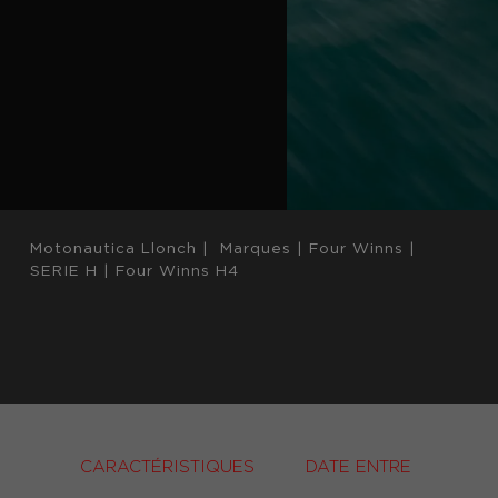
Motonautica Llonch
|
Marques
|
Four Winns
|
SERIE H
|
Four Winns H4
CARACTÉRISTIQUES
DATE ENTRE