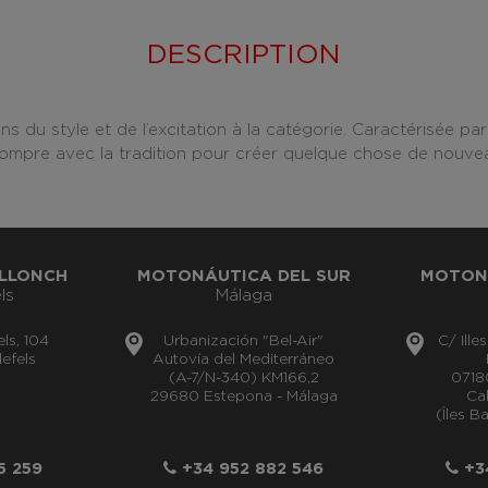
DESCRIPTION
 du style et de l’excitation à la catégorie. Caractérisée par
ompre avec la tradition pour créer quelque chose de nouve
LLONCH
MOTONÁUTICA DEL SUR
MOTON
ls
Málaga
els, 104
Urbanización "Bel-Air"
C/ Ille
efels
Autovía del Mediterráneo
(A-7/N-340) KM166,2
0718
29680 Estepona - Málaga
Cal
(Îles B
5 259
+34 952 882 546
+34