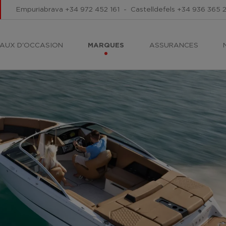
Empuriabrava
+34 972 452 161
-
Castelldefels
+34 936 365 
AUX D'OCCASION
MARQUES
ASSURANCES