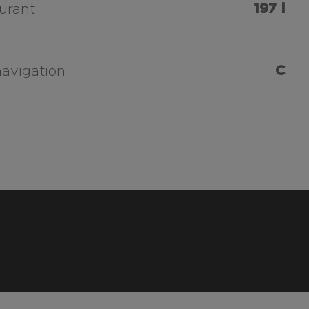
197 l
urant
C
navigation