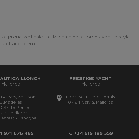
 sa proue verticale, la H4 combine la force avec un style
au et audacieux.
ÁUTICA LLONCH
PRESTIGE YACHT
Mallorca
Mallorca
s Balears, 33 - Son
Local 58, Puerto Portals
Bugadelles
07184 Calvia, Mallorca
0 Santa Ponsa -
vià - Mallorca
aléares) - Espagne
 971 676 465
+34 619 189 559