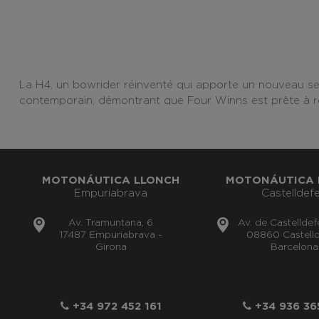
La H4, un bowrider réinventé qui apporte un nouveau sens
contemporain, démontrant que Four Winns est prête à r
MOTONÁUTICA LLONCH
MOTONÁUTICA 
Empuriabrava
Castelldefe
Av. Tramuntana, 6
Av. de Castelldef
17487 Empuriabrava -
08860 Castelld
Girona
Barcelona
+34 972 452 161
+34 936 36