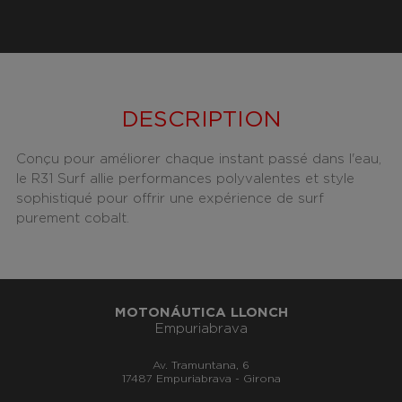
DESCRIPTION
Conçu pour améliorer chaque instant passé dans l'eau,
le R31 Surf allie performances polyvalentes et style
sophistiqué pour offrir une expérience de surf
purement cobalt.
MOTONÁUTICA LLONCH
Empuriabrava
Av. Tramuntana, 6
17487 Empuriabrava - Girona