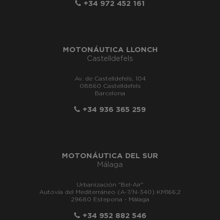
+34 972 452 161
MOTONÁUTICA LLONCH
Castelldefels
Av. de Castelldefels, 104
08860 Castelldefels
Barcelona
+34 936 365 259
MOTONÁUTICA DEL SUR
Málaga
Urbanización "Bel-Air"
Autovía del Mediterráneo (A-7/N-340) KM166,2
29680 Estepona - Málaga
+34 952 882 546