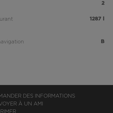
2
1287 l
urant
B
navigation
MANDER DES INFORMATIONS
VOYER À UN AMI
PRIMER