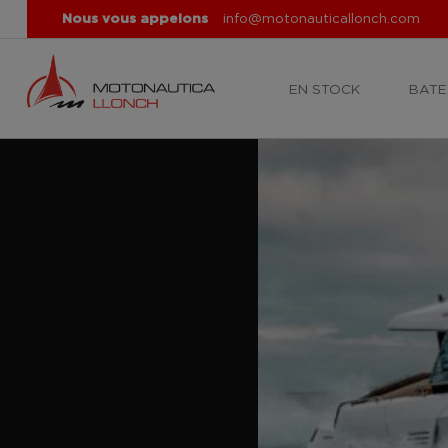
Nous vous appelons
info@motonauticallonch.com
EN STOCK
BATE