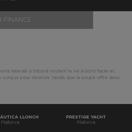
B FINANCE
te latérale à tribord rendent la vie à bord facile et
 conçus pour recevoir, tandis que la poupe offre deux
ÁUTICA LLONCH
PRESTIGE YACHT
Mallorca
Mallorca