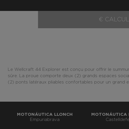
€ CALCUL
Le Wellcraft 44 Explorer est conçu pour offrir le summum
sûre. La proue comporte deux (2) grands espaces sociau
(2) ponts latéraux pliables confortables pour un grand 
MOTONÁUTICA LLONCH
MOTONÁUTICA 
Empuriabrava
Castelldefe