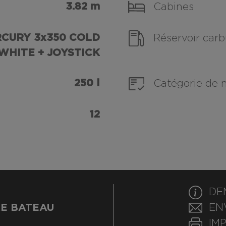
3.82 m
Cabines
CURY 3x350 COLD
Réservoir carb
WHITE + JOYSTICK
250 l
Catégorie de 
12
DE
E BATEAU
EN
IM