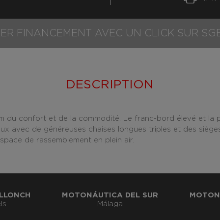
ER FINANCEMENT AVEC UN CLICK SUR SG
DESCRIPTION
 du confort et de la commodité. Le franc-bord élevé et la por
x avec de généreuses chaises longues triples et des sièges
espace de rassemblement en plein air.
LLONCH
MOTONÁUTICA DEL SUR
MOTON
ls
Málaga