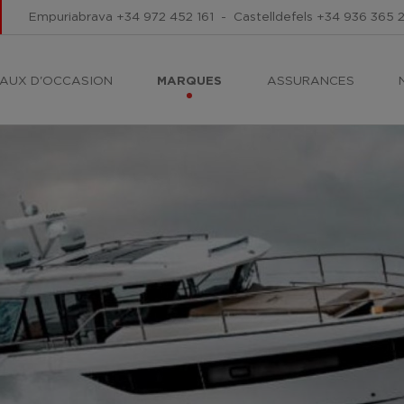
Empuriabrava
+34 972 452 161
-
Castelldefels
+34 936 365 
AUX D'OCCASION
MARQUES
ASSURANCES