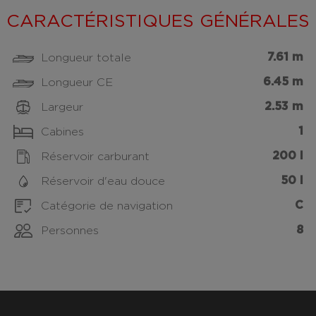
CARACTÉRISTIQUES GÉNÉRALES
7.61 m
Longueur totale
6.45 m
Longueur CE
2.53 m
Largeur
1
Cabines
200 l
Réservoir carburant
50 l
Réservoir d'eau douce
C
Catégorie de navigation
8
Personnes