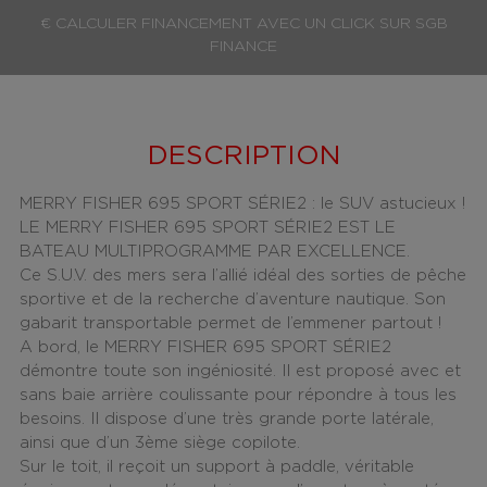
€ CALCULER FINANCEMENT AVEC UN CLICK SUR SGB
FINANCE
DESCRIPTION
MERRY FISHER 695 SPORT SÉRIE2 : le SUV astucieux !
LE MERRY FISHER 695 SPORT SÉRIE2 EST LE
BATEAU MULTIPROGRAMME PAR EXCELLENCE.
Ce
S.U.V. des mers sera l’allié idéal des sorties de pêche
sportive et de la recherche d’aventure nautique
. Son
gabarit transportable permet de l’emmener partout !
A bord, le MERRY FISHER 695 SPORT SÉRIE2
démontre toute son ingéniosité. Il est proposé avec et
sans baie arrière coulissante pour répondre à tous les
besoins. Il dispose d’une très grande porte latérale,
ainsi que d’un 3ème siège copilote.
Sur le toit, il reçoit un
support à paddle, véritable