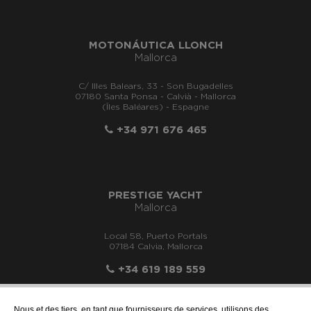
MOTONÁUTICA LLONCH
Mallorca
C/ Illes Balears, 33 - Son Bugadelles
07180 Santa Ponsa - Calvià - Mallorca
(Îles Baléares) - Espagne
+34 971 676 465
PRESTIGE YACHT
Mallorca
Local 58, Puerto Portals
07184 Calvia, Mallorca
+34 619 189 559
Nous et des tiers, en tant que fournisseurs de services, utilisons des