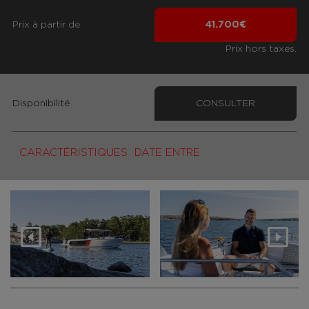
Prix ​​à partir de
41.700€
Prix hors taxes.
Disponibilité
CONSULTER
CARACTÉRISTIQUES
DATE ENTRE