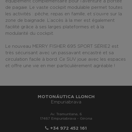
équipement complémentaire pour l’aventure à portée
de pagaie
. Le vaste cockpit modulable permet toutes
les activités : pêche, repas en famille, et s’ouvre sur la
zone de baignade. L’accès à la mer est également
facilité grâce à ses larges plateformes et à la
modularité du cockpit.
Le nouveau MERRY FISHER 695 SPORT SÉRIE2 est
très sécurisant avec un passavant encastré et sa
circulation facile à bord. Ce SUV joue avec les espaces
et offre une vie en mer particulièrement agréable !
MOTONÁUTICA LLONCH
Empuriabrava
Av. Tramuntana, 6
17487 Empuriabrava - Girona
+34 972 452 161