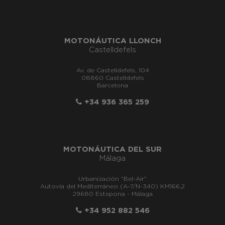
MOTONÁUTICA LLONCH
Castelldefels
Av. de Castelldefels, 104
08860 Castelldefels
Barcelona
+34 936 365 259
MOTONÁUTICA DEL SUR
Málaga
Urbanización "Bel-Air"
Autovía del Mediterráneo (A-7/N-340) KM166,2
29680 Estepona - Málaga
+34 952 882 546