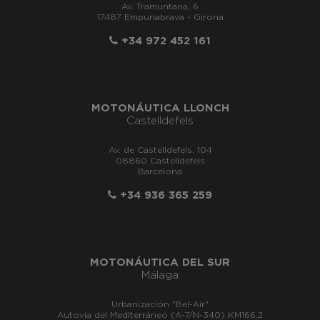
Av. Tramuntana, 6
17487 Empuriabrava - Girona
+34 972 452 161
MOTONÁUTICA LLONCH
Castelldefels
Av. de Castelldefels, 104
08860 Castelldefels
Barcelona
+34 936 365 259
MOTONÁUTICA DEL SUR
Málaga
Urbanización "Bel-Air"
Autovía del Mediterráneo (A-7/N-340) KM166,2