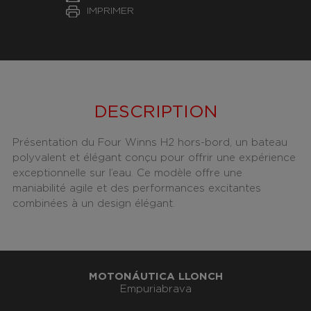
IMPRIMER
DESCRIPTION
Présentation du Four Winns H2 hors-bord, un bateau
polyvalent et élégant conçu pour offrir une expérience
exceptionnelle sur l’eau. Ce modèle offre une
maniabilité agile et des performances excitantes
combinées à un design élégant.
MOTONÁUTICA LLONCH
Empuriabrava