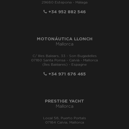
29680 Estepona - Málaga
+34 952 882 546
MOTONÁUTICA LLONCH
Mallorca
C/ Illes Balears, 33 - Son Bugadelles
07180 Santa Ponsa - Calvià - Mallorca
(Îles Baléares) - Espagne
+34 971 676 465
PRESTIGE YACHT
Mallorca
Local 58, Puerto Portals
07184 Calvia, Mallorca