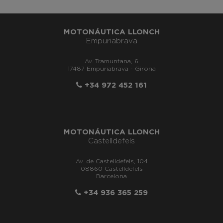
MOTONÁUTICA LLONCH
Empuriabrava
Av. Tramuntana, 6
17487 Empuriabrava - Girona
+34 972 452 161
MOTONÁUTICA LLONCH
Castelldefels
Av. de Castelldefels, 104
08860 Castelldefels
Barcelona
+34 936 365 259