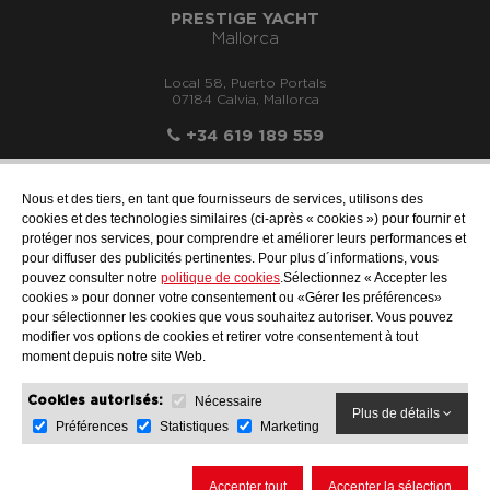
PRESTIGE YACHT
Mallorca
Local 58, Puerto Portals
07184 Calvia, Mallorca
+34 619 189 559
Nous et des tiers, en tant que fournisseurs de services, utilisons des
cookies et des technologies similaires (ci-après « cookies ») pour fournir et
protéger nos services, pour comprendre et améliorer leurs performances et
info@motonauticallonch.com
pour diffuser des publicités pertinentes. Pour plus d´informations, vous
pouvez consulter notre
politique de cookies
.Sélectionnez « Accepter les
cookies » pour donner votre consentement ou «Gérer les préférences»
pour sélectionner les cookies que vous souhaitez autoriser. Vous pouvez
modifier vos options de cookies et retirer votre consentement à tout
moment depuis notre site Web.
Nécessaire
Cookies autorisés:
Plus de détails
Préférences
Statistiques
Marketing
AVIS JURIDIQUE
PROTECTION DES DONNÉES
POLITIQUE DE COOKIES
Accepter tout
Accepter la sélection