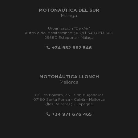
MOTONÁUTICA DEL SUR
Málaga
Urbanización "Bel-Air"
Autovía del Mediterráneo (A-7/N-340) KM166,2
29680 Estepona - Málaga
+34 952 882 546
MOTONÁUTICA LLONCH
Mallorca
C/ Illes Balears, 33 - Son Bugadelles
07180 Santa Ponsa - Calvià - Mallorca
(Îles Baléares) - Espagne
+34 971 676 465