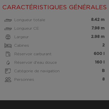
CARACTÉRISTIQUES GÉNÉRALES
8.42 m
Longueur totale
7.98 m
Longueur CE
2.98 m
Largeur
2
Cabines
600 l
Réservoir carburant
160 l
Réservoir d'eau douce
B
Catégorie de navigation
8
Personnes