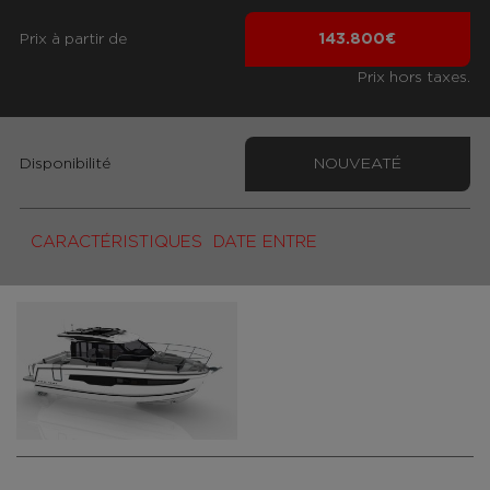
Prix ​​à partir de
143.800€
Prix hors taxes.
Disponibilité
NOUVEATÉ
CARACTÉRISTIQUES
DATE ENTRE