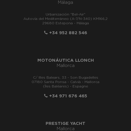
Málaga
Urbanización "Bel-Air"
Autovía del Mediterráneo (A-7/N-340) KM166,2
29680 Estepona - Málaga
+34 952 882 546
MOTONÁUTICA LLONCH
Mallorca
C/ Illes Balears, 33 - Son Bugadelles
07180 Santa Ponsa - Calvià - Mallorca
(Îles Baléares) - Espagne
+34 971 676 465
PRESTIGE YACHT
Mallorca