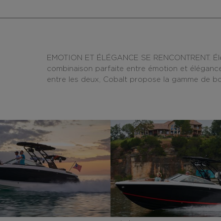
EMOTION ET ÉLÉGANCE SE RENCONTRENT. Élégante
combinaison parfaite entre émotion et éléganc
entre les deux, Cobalt propose la gamme de bowr