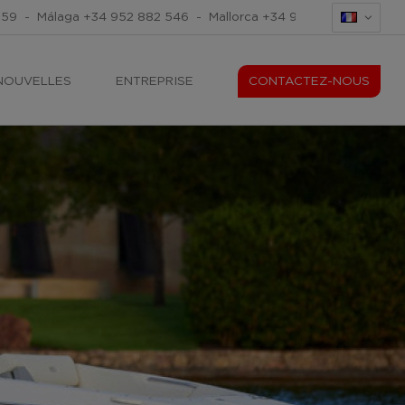
259
-
Málaga
+34 952 882 546
-
Mallorca
+34 971 676 465
-
Mal
NOUVELLES
ENTREPRISE
CONTACTEZ-NOUS