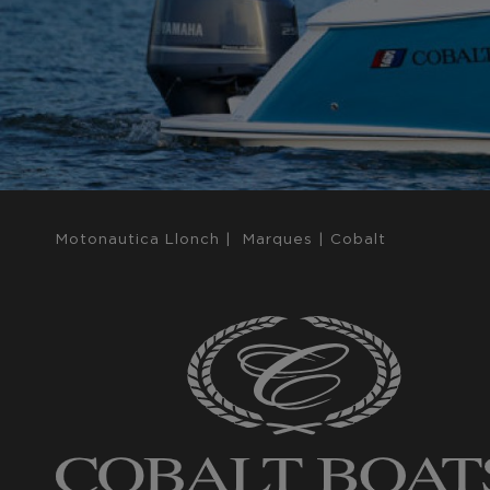
Motonautica Llonch
|
Marques
|
Cobalt