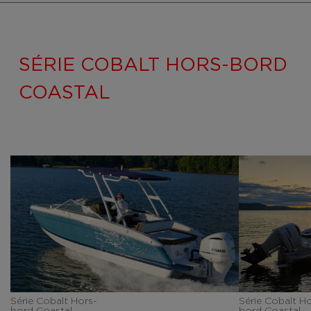
SÉRIE COBALT HORS-BORD
COASTAL
Série Cobalt Hors-
Série Cobalt Ho