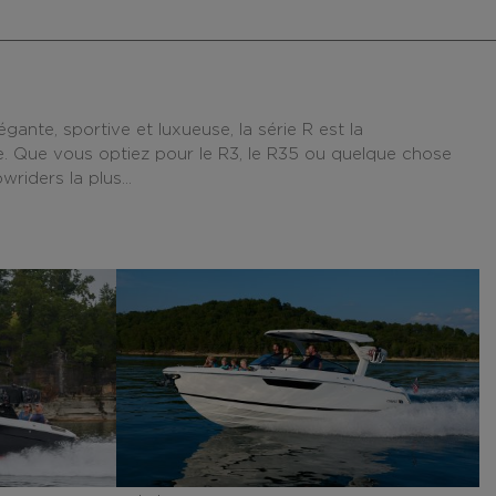
, sportive et luxueuse, la série R est la
e. Que vous optiez pour le R3, le R35 ou quelque chose
iders la plus...