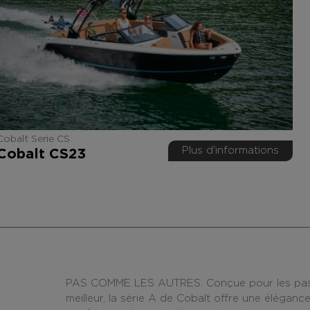
Cobalt Serie CS
Plus d'informations
Cobalt CS23
PAS COMME LES AUTRES. Conçue pour les passio
meilleur, la série A de Cobalt offre une élégan