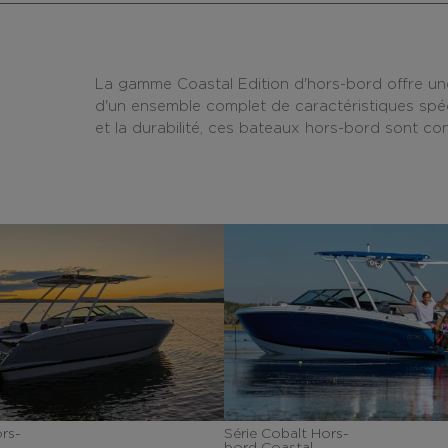
La gamme Coastal Edition d'hors-bord offre une
d'un ensemble complet de caractéristiques spéc
et la durabilité, ces bateaux hors-bord sont con
rs-
Série Cobalt Hors-