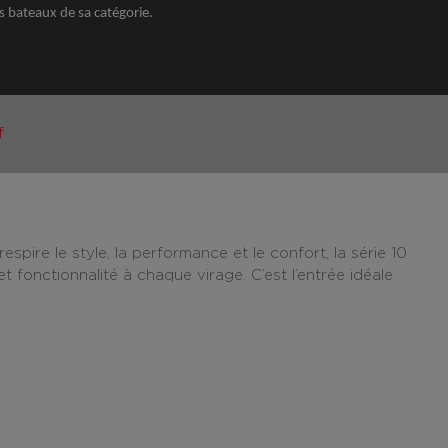
s bateaux de sa catégorie.
f
re le style, la performance et le confort, la série 10
 fonctionnalité à chaque virage. C’est l’entrée idéale