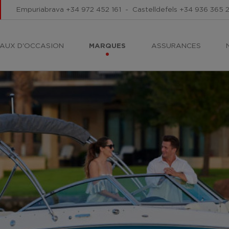
Empuriabrava
+34 972 452 161
-
Castelldefels
+34 936 365 
AUX D'OCCASION
MARQUES
ASSURANCES