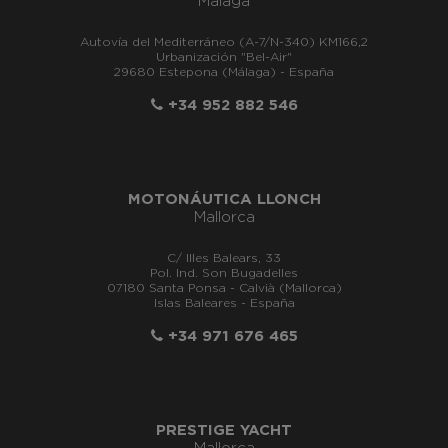
Málaga
Autovía del Mediterráneo (A-7/N-340) KM166,2
Urbanización "Bel-Air"
29680 Estepona (Málaga) - España
+34 952 882 546
MOTONÁUTICA LLONCH
Mallorca
C/ Illes Balears, 33
Pol. Ind. Son Bugadelles
07180 Santa Ponsa - Calvià (Mallorca)
Islas Baleares - España
+34 971 676 465
PRESTIGE YACHT