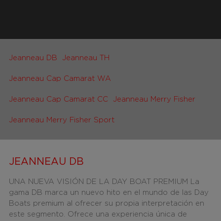
Jeanneau DB
Jeanneau TH
Jeanneau Cap Camarat WA
Jeanneau Cap Camarat CC
Jeanneau Merry Fisher
Jeanneau Merry Fisher Sport
JEANNEAU DB
UNA NUEVA VISIÓN DE LA DAY BOAT PREMIUM La
gama DB marca un nuevo hito en el mundo de las Day
Boats premium al ofrecer su propia interpretación en
este segmento. Ofrece una experiencia única de