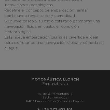
innovaciones tecnológicas.
Redefine el concepto de embarcación familiar
combinando rendimiento y comodidad.
Su nuevo casco y su estilo estilizado garantizan una
navegación fluida en cualquier condición
meteorológica.
Esta nueva embarcación diurna es divertida e ideal
para disfrutar de una navegación rápida y cómoda en
el agua.
MOTONÁUTICA LLONCH
Empuriabrava
Av. de la Tramuntana, 6
Sector Aeroclub
17487 Empuriabrava (Girona) - España
+34 972 452 161