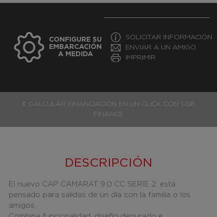
SOLICITAR INFORMACIÓN
CONFIGURE SU
EMBARCACIÓN
ENVIAR A UN AMIGO
A MEDIDA
IMPRIMIR
€ CALCULAR FINANCIACIÓN EN UN CLICK CON SGB
FINANCE
DESCRIPCIÓN
El nuevo CAP CAMARAT 9.0 CC SERIE 2, está
pensado para salidas de un día con la familia o los
amigos.
Combina funcionalidad, diseño depurado e