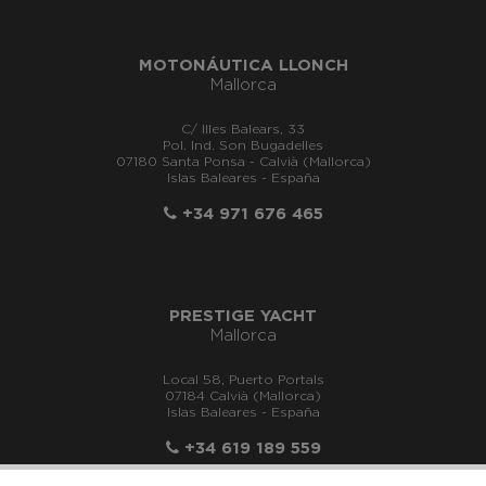
MOTONÁUTICA LLONCH
Mallorca
C/ Illes Balears, 33
Pol. Ind. Son Bugadelles
07180 Santa Ponsa - Calvià (Mallorca)
Islas Baleares - España
+34 971 676 465
PRESTIGE YACHT
Mallorca
Local 58, Puerto Portals
07184 Calvià (Mallorca)
Islas Baleares - España
+34 619 189 559