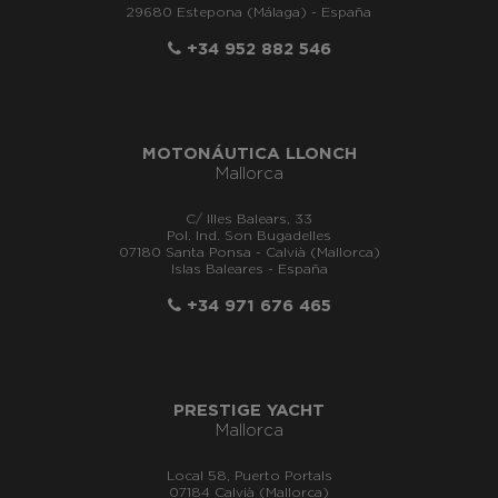
29680 Estepona (Málaga) - España
+34 952 882 546
MOTONÁUTICA LLONCH
Mallorca
C/ Illes Balears, 33
Pol. Ind. Son Bugadelles
07180 Santa Ponsa - Calvià (Mallorca)
Islas Baleares - España
+34 971 676 465
PRESTIGE YACHT
Mallorca
Local 58, Puerto Portals
07184 Calvià (Mallorca)