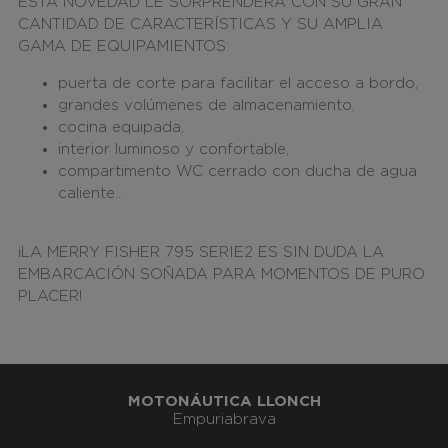
ESTA NOVEDAD LE SORPRENDERÁ CON SU
G
R
AN
CANTIDAD DE CARACTERÍSTICAS Y SU AMPLIA
GAMA DE EQUIPAMIENTOS
:
puerta de corte para facilitar el acceso a bordo,
grandes volúmenes de almacenamiento,
cocina equipada,
interior luminoso y confortable,
compartimento WC cerrado con ducha de agua
caliente…
¡LA MERRY FISHER 795 SERIE2 ES SIN DUDA LA
EMBARCACIÓN SOÑADA PARA MOMENTOS DE PURO
PLACER!
MOTONÁUTICA LLONCH
Empuriabrava