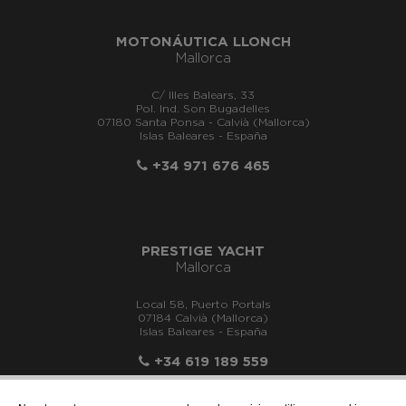
MOTONÁUTICA LLONCH
Mallorca
C/ Illes Balears, 33
Pol. Ind. Son Bugadelles
07180 Santa Ponsa - Calvià (Mallorca)
Islas Baleares - España
+34 971 676 465
PRESTIGE YACHT
Mallorca
Local 58, Puerto Portals
07184 Calvià (Mallorca)
Islas Baleares - España
+34 619 189 559