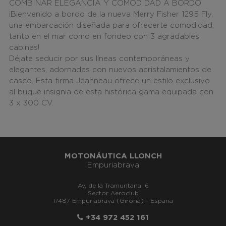
COMBINAR ELEGANCIA Y COMODIDAD A BORDO
¡Bienvenido a bordo de la nueva Merry Fisher 1295 Fly,
una embarcación diseñada para ofrecerte comodidad,
tanto en el mar como en fondeo con 3 agradables
cabinas!
Déjate seducir por sus líneas contemporáneas y
elegantes, adornadas con nuevos acristalamientos de
casco. Esta firma Jeanneau ofrece un estilo exclusivo
al buque insignia de esta histórica gama equipada con
3 x 300 CV.
MOTONÁUTICA LLONCH
Empuriabrava
Av. de la Tramuntana, 6
Sector Aeroclub
17487 Empuriabrava (Girona) - España
+34 972 452 161