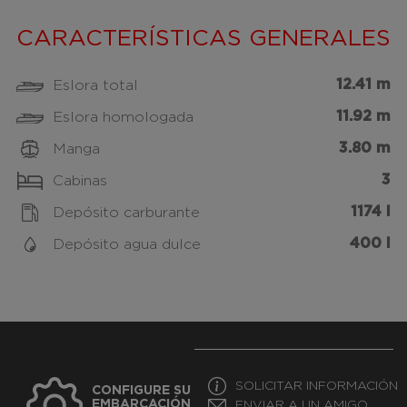
CARACTERÍSTICAS GENERALES
12.41 m
Eslora total
11.92 m
Eslora homologada
3.80 m
Manga
3
Cabinas
1174 l
Depósito carburante
400 l
Depósito agua dulce
SOLICITAR INFORMACIÓN
CONFIGURE SU
EMBARCACIÓN
ENVIAR A UN AMIGO