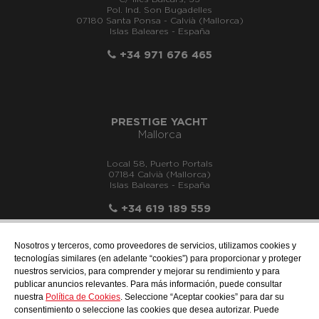
Pol. Ind. Son Bugadelles
07180 Santa Ponsa - Calvià (Mallorca)
Islas Baleares - España
+34 971 676 465
PRESTIGE YACHT
Mallorca
Local 58, Puerto Portals
07184 Calvià (Mallorca)
Islas Baleares - España
+34 619 189 559
Nosotros y terceros, como proveedores de servicios, utilizamos cookies y
tecnologías similares (en adelante “cookies”) para proporcionar y proteger
nuestros servicios, para comprender y mejorar su rendimiento y para
info@motonauticallonch.com
publicar anuncios relevantes. Para más información, puede consultar
nuestra
Política de Cookies
. Seleccione “Aceptar cookies” para dar su
consentimiento o seleccione las cookies que desea autorizar. Puede