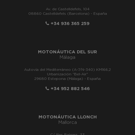
Av. de Castelldefels, 104
08860 Castelldefels (Barcelona) - España
+34 936 365 259
MOTONÁUTICA DEL SUR
Málaga
Autovía del Mediterráneo (A-7/N-340) KM166,2
Urbanización "Bel-Air"
29680 Estepona (Málaga) - España
+34 952 882 546
MOTONÁUTICA LLONCH
Mallorca
C/ Illes Balears, 33