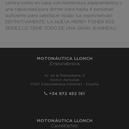
sentirá como en casa con
numerosos equipamientos
y
una
capacidad para dormir para hasta 4 personas
:
¡suficiente para satisfacer todas tus expectativas!
DEFINITIVAMENTE, LA NUEVA MERRY FISHER 605
SERIE2 LO TIENE TODO DE UNA GRAN JEANNEAU.
MOTONÁUTICA LLONCH
Empuriabrava
Av. de la Tramuntana, 6
Sector Aeroclub
17487 Empuriabrava (Girona) - España
+34 972 452 161
MOTONÁUTICA LLONCH
Castelldefels