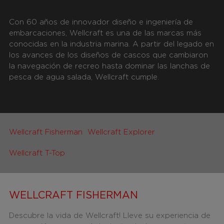
Con 60 años de innovador diseño e ingeniería de
embarcaciones, Wellcraft es una de las marcas más
conocidas en la industria marina. A partir del legado en
los avances de los diseños de cascos que cambiaron
la navegación de recreo hasta dominar las lanchas de
pesca de agua salada, Wellcraft cumple.
Wellcraft Fisherman
Wellcraft Explorer
Wellcraft T-Top
WELLCRAFT FISHERMAN
Descubre la vida de Wellcraft! Lleve su experiencia de