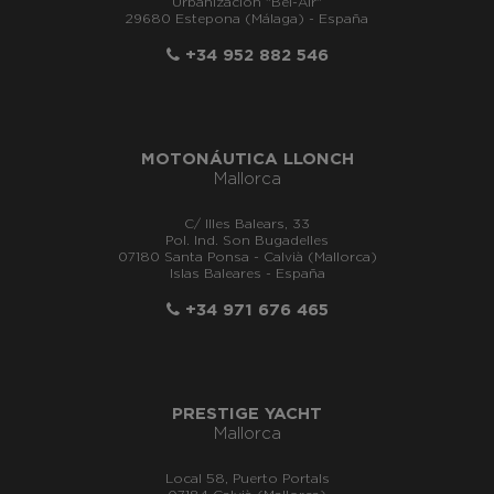
Urbanización "Bel-Air"
29680 Estepona (Málaga) - España
+34 952 882 546
MOTONÁUTICA LLONCH
Mallorca
C/ Illes Balears, 33
Pol. Ind. Son Bugadelles
07180 Santa Ponsa - Calvià (Mallorca)
Islas Baleares - España
+34 971 676 465
PRESTIGE YACHT
Mallorca
Local 58, Puerto Portals