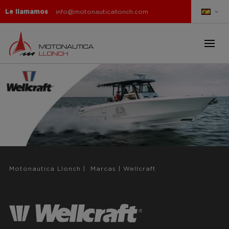
Le llamamos
info@motonauticallonch.com
Motonautica Llonch
|
Marcas
|
Wellcraft