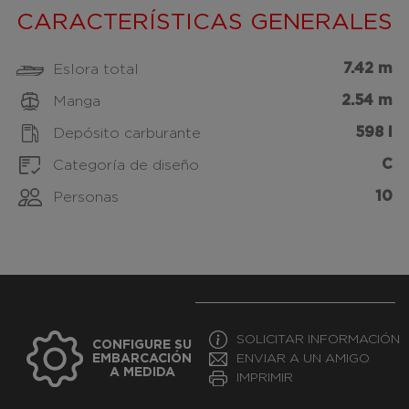
CARACTERÍSTICAS GENERALES
7.42 m
Eslora total
2.54 m
Manga
598 l
Depósito carburante
C
Categoría de diseño
10
Personas
SOLICITAR INFORMACIÓN
CONFIGURE SU
EMBARCACIÓN
ENVIAR A UN AMIGO
A MEDIDA
IMPRIMIR