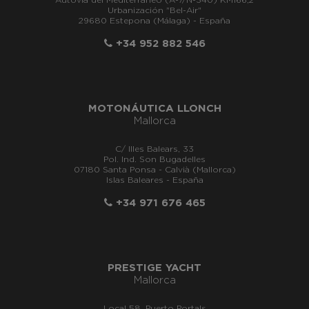
Autovía del Mediterráneo (A-7/N-340) KM166,2
Urbanización "Bel-Air"
29680 Estepona (Málaga) - España
+34 952 882 546
MOTONÁUTICA LLONCH
Mallorca
C/ Illes Balears, 33
Pol. Ind. Son Bugadelles
07180 Santa Ponsa - Calvià (Mallorca)
Islas Baleares - España
+34 971 676 465
PRESTIGE YACHT
Mallorca
Local 58, Puerto Portals