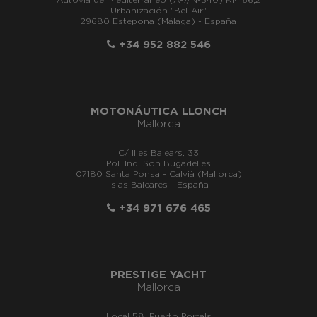
Autovía del Mediterráneo (A-7/N-340) KM166,2
Urbanización "Bel-Air"
29680 Estepona (Málaga) - España
+34 952 882 546
MOTONÁUTICA LLONCH
Mallorca
C/ Illes Balears, 33
Pol. Ind. Son Bugadelles
07180 Santa Ponsa - Calvià (Mallorca)
Islas Baleares - España
+34 971 676 465
PRESTIGE YACHT
Mallorca
Local 58, Puerto Portals