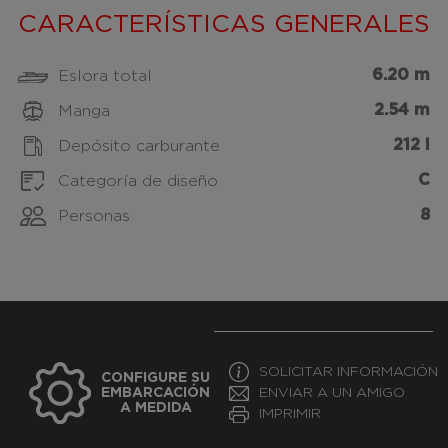
CARACTERÍSTICAS GENERALES
6.20 m
Eslora total
2.54 m
Manga
212 l
Depósito carburante
C
Categoría de diseño
8
Personas
SOLICITAR INFORMACIÓN
CONFIGURE SU
EMBARCACIÓN
ENVIAR A UN AMIGO
A MEDIDA
IMPRIMIR