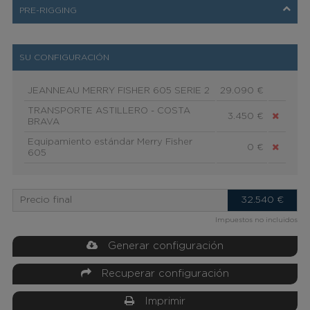
PRE-RIGGING
SU CONFIGURACIÓN
JEANNEAU MERRY FISHER 605 SERIE 2
29.090 €
TRANSPORTE ASTILLERO - COSTA
3.450 €
BRAVA
Equipamiento estándar Merry Fisher
0 €
605
Precio final
32.540
€
Impuestos no incluidos
Generar configuración
Recuperar configuración
Imprimir