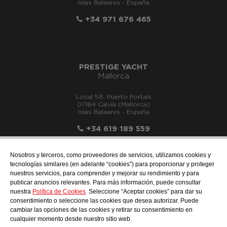
Islas Baleares - España
+34 971 676 465
PRESTIGE YACHT
Mallorca
Local 58, Puerto Portals
07184 Calvià (Mallorca)
Islas Baleares - España
+34 619 189 559
Nosotros y terceros, como proveedores de servicios, utilizamos cookies y
tecnologías similares (en adelante “cookies”) para proporcionar y proteger
nuestros servicios, para comprender y mejorar su rendimiento y para
info@motonauticallonch.com
publicar anuncios relevantes. Para más información, puede consultar
nuestra
Política de Cookies
. Seleccione “Aceptar cookies” para dar su
consentimiento o seleccione las cookies que desea autorizar. Puede
cambiar las opciones de las cookies y retirar su consentimiento en
cualquier momento desde nuestro sitio web.