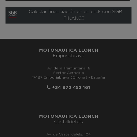
Calcular financiación en un click con SGB
FINANCE
MOTONÁUTICA LLONCH
Empuriabrava
Av. de la Tramuntana, 6
Sector Aeroclub
17487 Empuriabrava (Girona) - España
+34 972 452 161
MOTONÁUTICA LLONCH
Castelldefels
Av. de Castelldefels, 104