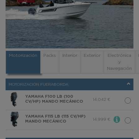
Motorización
Packs
Interior
Exterior
Electrónica
y
Navegación
MOTORIZACIÓN FUERABORDA
YAMAHA F100 LB (100
14.042
€
CV/HP) MANDO MECÁNICO
YAMAHA F115 LB (115 CV/HP)
14.999
€
MANDO MECÁNICO