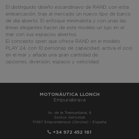
El distinguido diseño escandinavo de RAND, con esta
embarcación, trae al mercado un nuevo tipo de barco
de día abierto. El enfoque minimalista y con unas las
líneas elegantes hacen de este modelo un lujo en el
mar con sus espacios abiertos.
El concepto open que ofrece RAND en el modelo
PLAY 24, con 10 personas de capacidad, activa el ocio
en el mar y añade una gran cantidad de
opciones, diversión, espacio y velocidad.
MOTONÁUTICA LLONCH
Empuriabrava
Av. de la Tramuntana, 6
Sector Aeroclub
17487 Empuriabrava (Girona) - España
+34 972 452 161