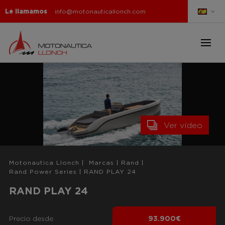
Le llamamos
info@motonauticallonch.com
Ver vídeo
Motonautica Llonch
|
Marcas
|
Rand
|
Rand Power Series
|
RAND PLAY 24
RAND PLAY 24
Precio desde
93.900€