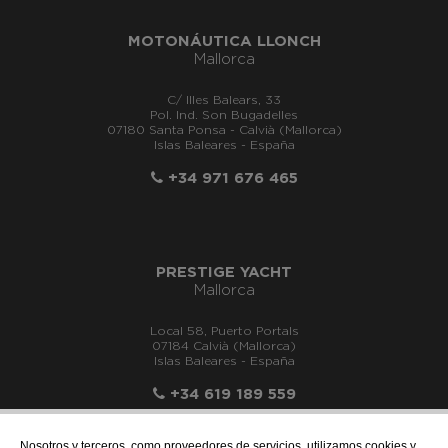
MOTONÁUTICA LLONCH
Mallorca
C/ Illes Balears, 33
Pol. Ind. Son Bugadelles
07180 Santa Ponsa - Calvià (Mallorca)
Islas Baleares - España
+34 971 676 465
PRESTIGE YACHT
Mallorca
Local 58, Puerto Portals
07184 Calvià (Mallorca)
Islas Baleares - España
+34 619 189 559
Nosotros y terceros, como proveedores de servicios, utilizamos cookies y