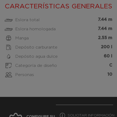
CARACTERÍSTICAS GENERALES
7.44 m
Eslora total
7.44 m
Eslora homologada
2.55 m
Manga
200 l
Depósito carburante
60 l
Depósito agua dulce
C
Categoría de diseño
10
Personas
SOLICITAR INFORMACIÓN
CONFIGURE SU