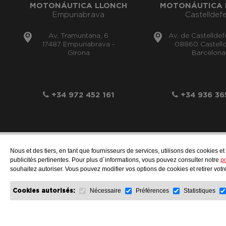
MOTONÁUTICA LLONCH
MOTONÁUTICA 
Empuriabrava
Castelldefe
Av. Tramuntana, 6
Av. de Castelldef
17487 Empuriabrava -
08860 Castelld
Girona
Barcelona
+34 972 452 161
+34 936 36
Nous et des tiers, en tant que fournisseurs de services, utilisons des cookies e
publicités pertinentes. Pour plus d´informations, vous pouvez consulter notre
po
souhaitez autoriser. Vous pouvez modifier vos options de cookies et retirer vo
Nécessaire
Préférences
Statistiques
Cookies autorisés: