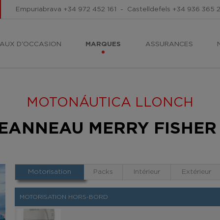
Empuriabrava
+34 972 452 161
-
Castelldefels
+34 936 365 
AUX D'OCCASION
MARQUES
ASSURANCES
MOTONÁUTICA LLONCH
 JEANNEAU MERRY FISHER
Motorisation
Packs
Intérieur
Extérieur
MOTORISATION HORS-BORD