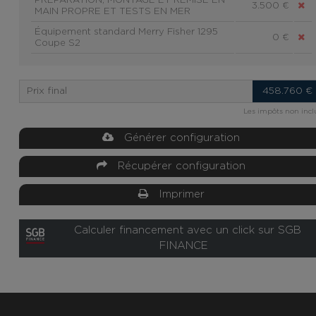
PREPARATION, MONTAGE ET REMISE EN
3.500 €
MAIN PROPRE ET TESTS EN MER
Équipement standard Merry Fisher 1295
0 €
Coupe S2
Prix final
458.760
€
Les impôts non incl
Générer configuration
Récupérer configuration
Imprimer
Calculer financement avec un click sur SGB
FINANCE