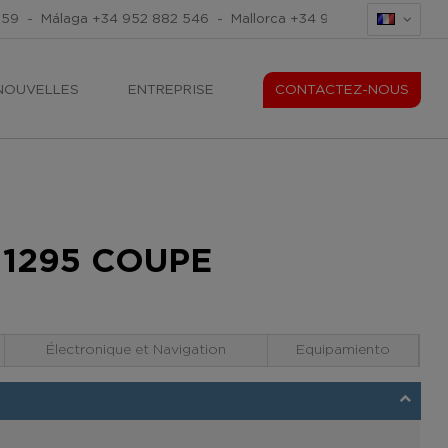
259
-
Málaga
+34 952 882 546
-
Mallorca
+34 971 676 465
-
Mal
NOUVELLES
ENTREPRISE
CONTACTEZ-NOUS
 1295 COUPE
Électronique et Navigation
Equipamiento