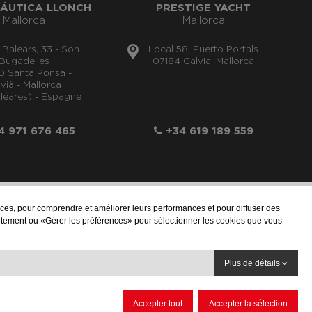
ÁUTICA LLONCH
PRESTIGE YACHT
Mallorca
Mallorca
s Balears, 33 - Son
Local 58, Puerto Portals
Bugadelles
07184 Calvia, Mallorca
0 Santa Ponsa -
vià - Mallorca
aléares) - Espagne
 971 676 465
+34 619 189 559
rvices, pour comprendre et améliorer leurs performances et pour diffuser des
ntement ou «Gérer les préférences» pour sélectionner les cookies que vous
Plus de détails
RIDIQUE
PROTECTION DES DONNÉES
POLITIQUE DE COOKIES
Accepter tout
Accepter la sélection