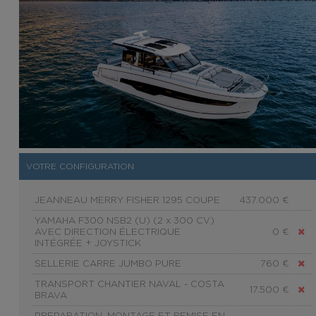
VOTRE CONFIGURATION
JEANNEAU MERRY FISHER 1295 COUPE
437.000 €
YAMAHA F300 NSB2 (U) (2 x 300 CV)
AVEC DIRECTION ÉLECTRIQUE
0 €
INTÉGRÉE + JOYSTICK
SELLERIE CARRE JUMBO PURE
760 €
TRANSPORT CHANTIER NAVAL - COSTA
17.500 €
BRAVA