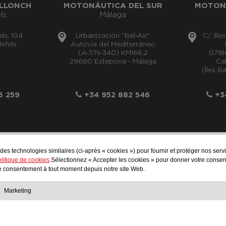
LLONCH
MOTONÁUTICA DEL SUR
MOTON
ls
Málaga
els, 104
Urbanización "Bel-Air"
C/ Ille
efels
Autovía del Mediterráneo
(A-7/N-340) KM166,2
0718
29680 Estepona - Málaga
Cal
(Îles B
5 259
+34 952 882 546
+34
t des technologies similaires (ci-après « cookies ») pour fournir et protéger nos se
info@motonauticallonch.com
litique de cookies
.Sélectionnez « Accepter les cookies » pour donner votre conse
tre consentement à tout moment depuis notre site Web.
Marketing
AVIS JU