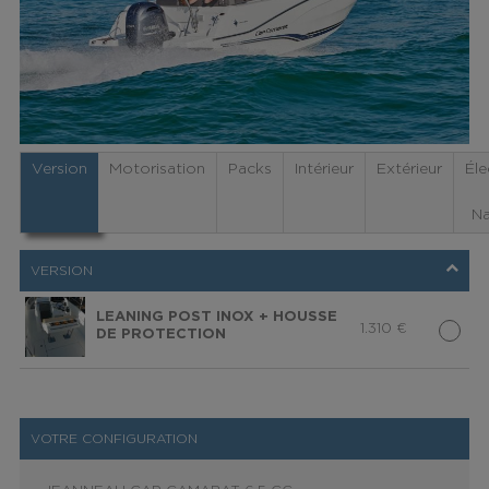
Version
Motorisation
Packs
Intérieur
Extérieur
Éle
Na
VERSION
LEANING POST INOX + HOUSSE
1.310
€
DE PROTECTION
VOTRE CONFIGURATION