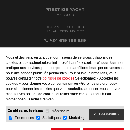
PRESTIGE YACHT
Mallorca
Local 58, Puerto Portals
07184 Calvia, Mallorca
+34 619 189 559
Nous et des tiers, en tant que fournisseurs de services, utilisons des
cookies et des technologies similaires (ci-après « cookies ») pour fournir et
protéger nos services, pour comprendre et améliorer leurs performances et
info@motonauticallonch.com
pour diffuser des publicités pertinentes. Pour plus d´informations, vous
pouvez consulter notre
politique de cookies
.Sélectionnez « Accepter les
cookies » pour donner votre consentement ou «Gérer les préférences»
pour sélectionner les cookies que vous souhaitez autoriser. Vous pouvez
modifier vos options de cookies et retirer votre consentement à tout
moment depuis notre site Web.
Nécessaire
Cookies autorisés:
Plus de détails
Préférences
Statistiques
Marketing
AVIS JURIDIQUE
PROTECTION DES DONNÉES