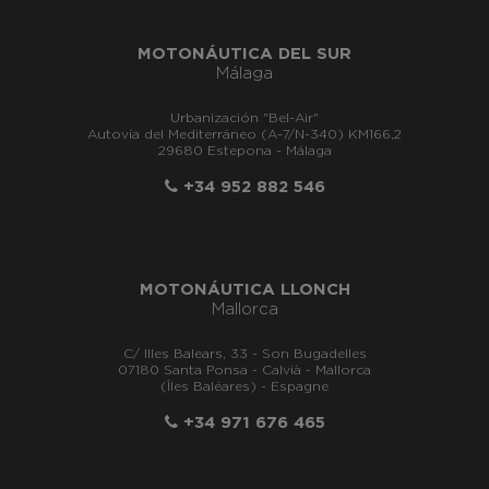
MOTONÁUTICA DEL SUR
Málaga
Urbanización "Bel-Air"
Autovía del Mediterráneo (A-7/N-340) KM166,2
29680 Estepona - Málaga
+34 952 882 546
MOTONÁUTICA LLONCH
Mallorca
C/ Illes Balears, 33 - Son Bugadelles
07180 Santa Ponsa - Calvià - Mallorca
(Îles Baléares) - Espagne
+34 971 676 465