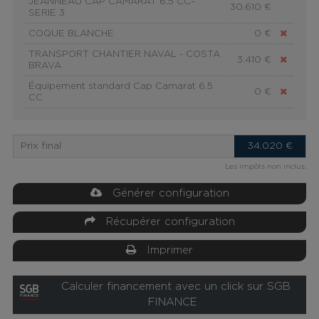
JEANNEAU CAP CAMARAT 6.5 CC-
30.610 €
SERIE 3
COQUE BLANCHE
0 €
TRANSPORT CHANTIER NAVAL - COSTA
3.410 €
BRAVA
Équipement standard Cap Camarat 6.5
0 €
CC
Prix final
34.020
€
Les impôts non inclus.
Générer configuration
Récupérer configuration
Imprimer
Calculer financement avec un click sur SGB
FINANCE