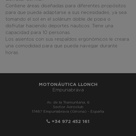
Contiene áreas diseñadas para diferentes propósitos
para que pueda adaptarse a sus necesidades, ya sea
tomando el sol en el solárium doble de popa o
disfrutar haciendo deportes nauticos. Tiene una
capacidad para 10 personas.
Los asientos con sus respaldos ergonómicos le creara
una comodidad para que pueda navegar durante
horas.
MOTONÁUTICA LLONCH
Empuriabrava
Av. de la Tramuntana, 6
Sector Aeroclub
17487 Empuriabrava (Girona) - España
+34 972 452 161