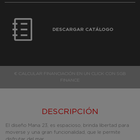
DESCARGAR CATÁLOGO
€ CALCULAR FINANCIACIÓN EN UN CLICK CON SGB
FINANCE
DESCRIPCIÓN
El diseño Mana 23, es espacioso, brinda libertad para
moverse y una gran funcionalidad, que le permite
disfrutar del mar.