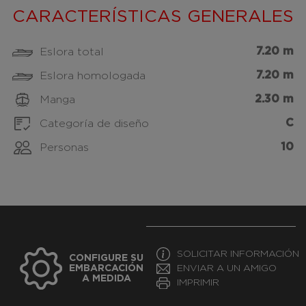
CARACTERÍSTICAS GENERALES
7.20 m
Eslora total
7.20 m
Eslora homologada
2.30 m
Manga
C
Categoría de diseño
10
Personas
SOLICITAR INFORMACIÓN
CONFIGURE SU
EMBARCACIÓN
ENVIAR A UN AMIGO
A MEDIDA
IMPRIMIR