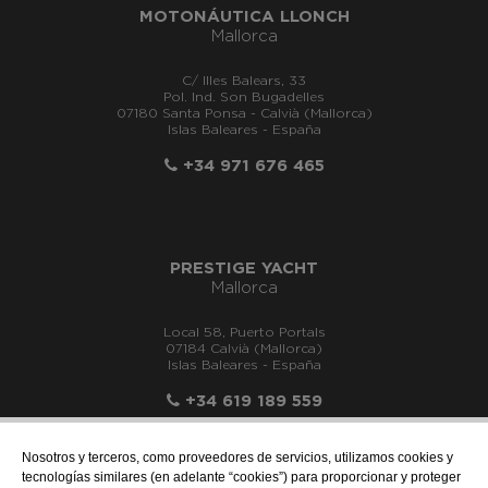
MOTONÁUTICA LLONCH
Mallorca
C/ Illes Balears, 33
Pol. Ind. Son Bugadelles
07180 Santa Ponsa - Calvià (Mallorca)
Islas Baleares - España
+34 971 676 465
PRESTIGE YACHT
Mallorca
Local 58, Puerto Portals
07184 Calvià (Mallorca)
Islas Baleares - España
+34 619 189 559
Nosotros y terceros, como proveedores de servicios, utilizamos cookies y
tecnologías similares (en adelante “cookies”) para proporcionar y proteger