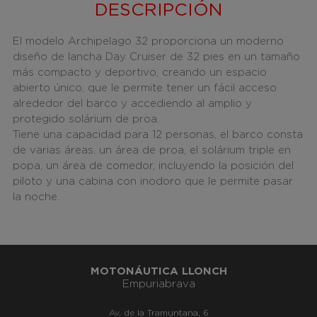
DESCRIPCIÓN
El modelo Archipelago 32 proporciona un moderno
diseño de lancha Day Cruiser de 32 pies en un tamaño
más compacto y deportivo, creando un espacio
abierto único, que le permite tener un fácil acceso
alrededor del barco y accediendo al amplio y
protegido solárium de proa.
Tiene una capacidad para 12 personas, el barco consta
de varias áreas, un área de proa, el solárium triple en
popa, un área de comedor, incluyendo la posición del
piloto y una cabina con inodoro que le permite pasar
la noche.
MOTONÁUTICA LLONCH
Empuriabrava
Av. de la Tramuntana, 6