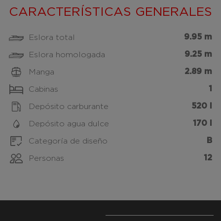
CARACTERÍSTICAS GENERALES
9.95 m
Eslora total
9.25 m
Eslora homologada
2.89 m
Manga
1
Cabinas
520 l
Depósito carburante
170 l
Depósito agua dulce
B
Categoría de diseño
12
Personas