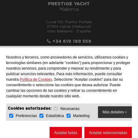
PRESTIGE YACHT
Mallorca
Local 58, Puerto Portals
07184 Calvià (Mallorca)
Islas Baleares - España
+34 619 189 559
Nosotros y terceros, como proveedores de servicios, utilizamos cookies y
tecnologías similares (en adelante “cookies”) para proporcionar y proteger
nuestros servicios, para comprender y mejorar su rendimiento y para
info@motonauticallonch.com
publicar anuncios relevantes. Para más información, puede consultar
nuestra
Política de Cookies
. Seleccione “Aceptar cookies” para dar su
consentimiento o seleccione las cookies que desea autorizar. Puede
cambiar las opciones de las cookies y retirar su consentimiento en
cualquier momento desde nuestro sitio web.
Necesarias
Cookies autorizadas:
Más detalles
Preferencias
Estadística
Marketing
AVISO LEGAL
PROTECCIÓN DE DATOS
POLÍTICA DE COOKIES
Aceptar todas
Aceptar seleccionadas