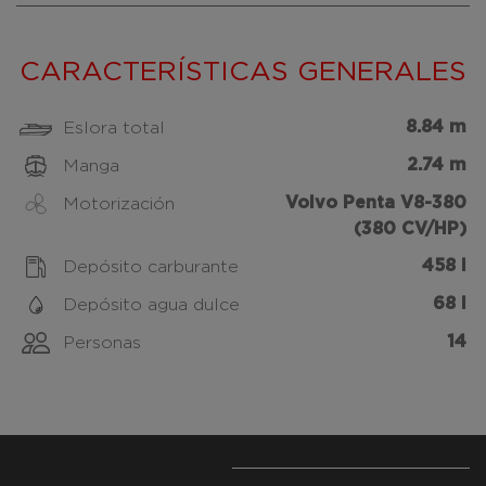
CARACTERÍSTICAS GENERALES
8.84 m
Eslora total
2.74 m
Manga
Volvo Penta V8-380
Motorización
(380 CV/HP)
458 l
Depósito carburante
68 l
Depósito agua dulce
14
Personas