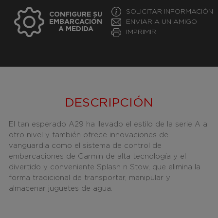
SOLICITAR INFORMACIÓN
CONFIGURE SU
EMBARCACIÓN
ENVIAR A UN AMIGO
A MEDIDA
IMPRIMIR
DESCRIPCIÓN
El tan esperado A29 ha llevado el estilo de la serie A a
otro nivel y también ofrece innovaciones de
vanguardia como el sistema de control de
embarcaciones de Garmin de alta tecnología y el
divertido y conveniente Splash n Stow, que elimina la
forma tradicional de transportar, manipular y
almacenar juguetes de agua.