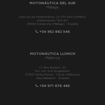
MOTONÁUTICA DEL SUR
Málaga
Autovía del Mediterráneo (A-7/N-340) KM166,2
Urbanización "Bel-Air"
29680 Estepona (Málaga) - España
+34 952 882 546
MOTONÁUTICA LLONCH
Mallorca
C/ Illes Balears, 33
Pol. Ind. Son Bugadelles
07180 Santa Ponsa - Calvià (Mallorca)
Islas Baleares - España
+34 971 676 465