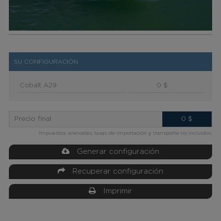
SU CONFIGURACIÓN
Cobalt A29
0 $
Precio final
0
$
Impuestos, aranceles, tasas de importación y transporte no incluidos.
Generar configuración
Recuperar configuración
Imprimir