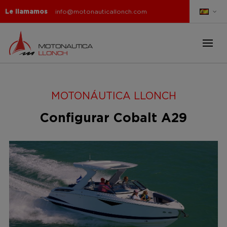
Le llamamos
info@motonauticallonch.com
MOTONÁUTICA LLONCH
Configurar Cobalt A29