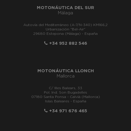
MOTONÁUTICA DEL SUR
Málaga
Autovía del Mediterráneo (A-7/N-340) KM166,2
Urbanización "Bel-Air"
29680 Estepona (Málaga) - España
+34 952 882 546
MOTONÁUTICA LLONCH
Mallorca
C/ Illes Balears, 33
Pol. Ind. Son Bugadelles
07180 Santa Ponsa - Calvià (Mallorca)
Islas Baleares - España
+34 971 676 465