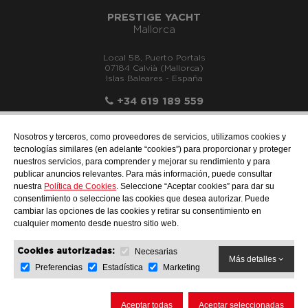
PRESTIGE YACHT
Mallorca
Local 58, Puerto Portals
07184 Calvià (Mallorca)
Islas Baleares - España
+34 619 189 559
Nosotros y terceros, como proveedores de servicios, utilizamos cookies y
tecnologías similares (en adelante “cookies”) para proporcionar y proteger
nuestros servicios, para comprender y mejorar su rendimiento y para
info@motonauticallonch.com
publicar anuncios relevantes. Para más información, puede consultar
nuestra
Política de Cookies
. Seleccione “Aceptar cookies” para dar su
consentimiento o seleccione las cookies que desea autorizar. Puede
cambiar las opciones de las cookies y retirar su consentimiento en
cualquier momento desde nuestro sitio web.
Necesarias
Cookies autorizadas:
Más detalles
Preferencias
Estadística
Marketing
AVISO LEGAL
PROTECCIÓN DE DATOS
POLÍTICA DE COOKIES
Aceptar todas
Aceptar seleccionadas