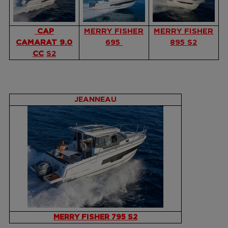
CAP
MERRY FISHER
MERRY FISHER
CAMARAT 9.0
695
895
S2
CC
S2
JEANNEAU
MERRY FISHER 795 S2