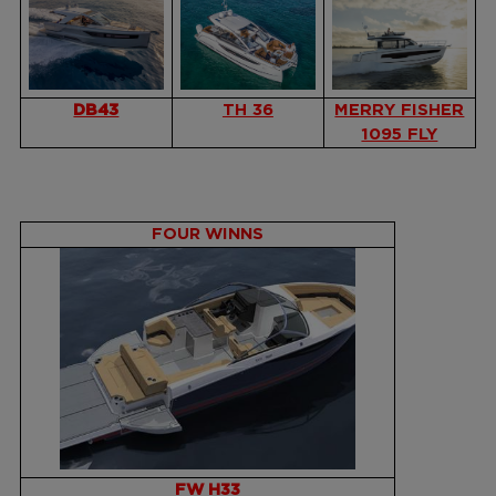
DB43
TH 36
MERRY FISHER
1095 FLY
FOUR WINNS
FW H33