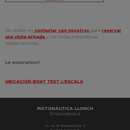
No duden en
contactar con nosotros
para
reservar
una visita privada
y ver estas maravillosas
embarcaciones.
Le esperamos!!
UBICACIÓN BOAT TEST L'ESCALA
MOTONÁUTICA LLONCH
Empuriabrava
Av. de la Tramuntana, 6