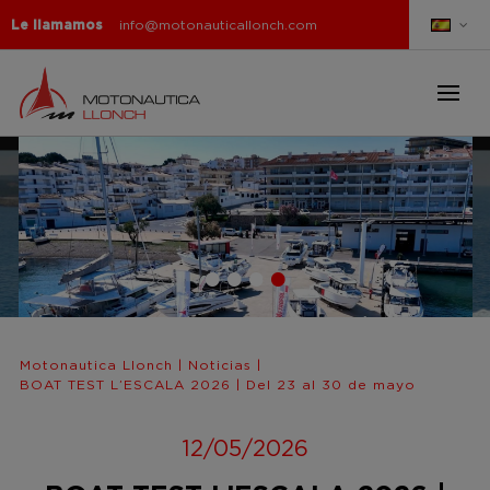
Le llamamos
info@motonauticallonch.com
Motonautica Llonch
|
Noticias
|
BOAT TEST L’ESCALA 2026 | Del 23 al 30 de mayo
12/05/2026