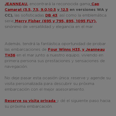
JEANNEAU
,
encontrará la reconocida gama
Cap
Camarat (5.5, 7.5, 9.0,10.5
y
12.5
en versiones WA y
CC),
las sofisticadas
DB 43
,
así como la emblemática
serie
Merry Fisher (695 y 795, 895, 1095 FLY),
sinónimo de versatilidad y elegancia en el mar.
Además, tendrá la fantástica oportunidad de probar
las embarcaciones de
Four Winns H33, y Jeanneau
TH36
en el mar junto a nuestro equipo, viviendo en
primera persona sus prestaciones y sensaciones de
navegación.
No deje pasar esta ocasión única: reserve y agende su
visita personalizada para descubrir su próxima
embarcación con el mejor asesoramiento.
Reserve su visita privada
y dé el siguiente paso hacia
su próxima embarcación.