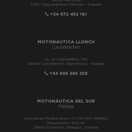
Sector Aeroclub
17487 Empuriabrava (Girona) - España
+34 972 452 161
MOTONÁUTICA LLONCH
Castelldefels
Av. de Castelldefels, 104
08860 Castelldefels (Barcelona) - España
+34 936 365 259
MOTONÁUTICA DEL SUR
Málaga
Autovía del Mediterráneo (A-7/N-340) KM166,2
Urbanización "Bel-Air"
29680 Estepona (Málaga) - España