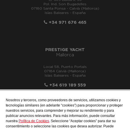
Pol. Ind. Son Bugadelles
07180 Santa Ponsa - Calvià (Mallorca)
Islas Baleares - España
+34 971 676 465
PRESTIGE YACHT
Mallorca
Local 58, Puerto Portals
07184 Calvià (Mallorca)
Islas Baleares - España
+34 619 189 559
Nosotros y terceros, como proveedores de servicios, utilizamos cookies y
tecnologías similares (en adelante “cookies”) para proporcionar y proteger
nuestros servicios, para comprender y mejorar su rendimiento y para
info@motonauticallonch.com
publicar anuncios relevantes. Para más información, puede consultar
nuestra
Política de Cookies
. Seleccione “Aceptar cookies” para dar su
consentimiento o seleccione las cookies que desea autorizar. Puede