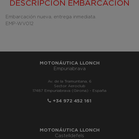
DESCRIPCIÓN EMBARCACIÓN
Embarcación nueva, entrega inmediata.
EMP-WV012
MOTONÁUTICA LLONCH
Empuriabrava
Av. de la Tramuntana, 6
Sector Aeroclub
17487 Empuriabrava (Girona) - España
+34 972 452 161
MOTONÁUTICA LLONCH
Castelldefels