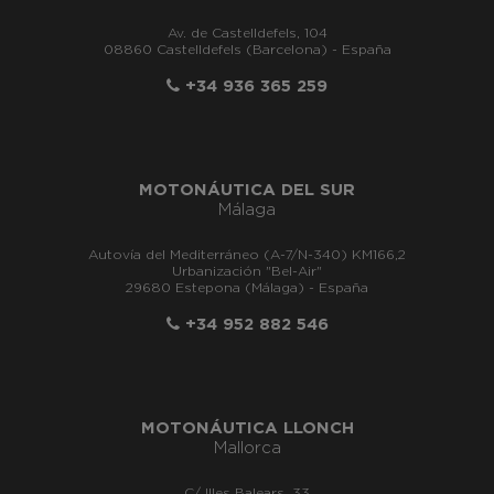
Av. de Castelldefels, 104
08860 Castelldefels (Barcelona) - España
+34 936 365 259
MOTONÁUTICA DEL SUR
Málaga
Autovía del Mediterráneo (A-7/N-340) KM166,2
Urbanización "Bel-Air"
29680 Estepona (Málaga) - España
+34 952 882 546
MOTONÁUTICA LLONCH
Mallorca
C/ Illes Balears, 33