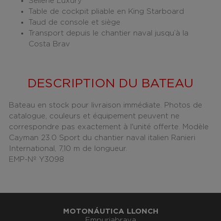
Sellerie Luxury
Table de cockpit pliable en King Starboard
Taud de console et siège
Transport depuis le chantier naval jusqu’à la
Costa Brav
DESCRIPTION DU BATEAU
Bateau en stock pour livraison immédiate. Photos de
catalogue, couleurs et équipement peuvent ne
correspondre pas exactement à l'unité offerte. Modèle
Cayman 23.0 Sport du chantier naval italien Ranieri
International, 7,10 m de longueur.
EMP-Nº Y3098
MOTONÁUTICA LLONCH
Empuriabrava