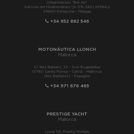
Urbanización "Bel-Air"
Autovía del Mediterráneo (A-7/N-340) KM166,2
29680 Estepona - Málaga
+34 952 882 546
MOTONÁUTICA LLONCH
Mallorca
C/ Illes Balears, 33 - Son Bugadelles
07180 Santa Ponsa - Calvià - Mallorca
(Îles Baléares) - Espagne
+34 971 676 465
PRESTIGE YACHT
Mallorca
Local 58, Puerto Portals