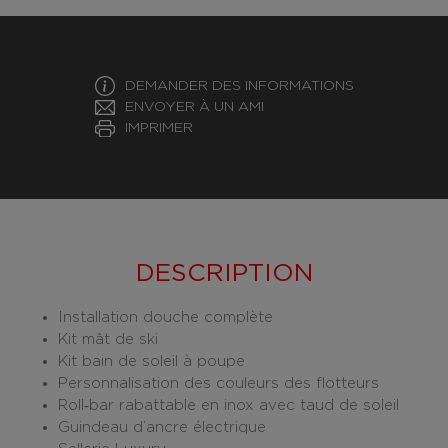
DEMANDER DES INFORMATIONS
ENVOYER À UN AMI
IMPRIMER
DESCRIPTION
Installation douche complète
Kit mât de ski
Kit bain de soleil à poupe
Personnalisation des couleurs des flotteurs
Roll‑bar rabattable en inox avec taud de soleil
Guindeau d’ancre électrique