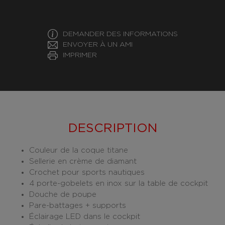
DEMANDER DES INFORMATIONS
ENVOYER À UN AMI
IMPRIMER
DESCRIPTION
Couleur de la coque titane
Sellerie en crème de diamant
Crochet pour sports nautiques
4 porte-gobelets en inox sur la table de cockpit
Douche de poupe
Pare-battages + supports
Éclairage LED dans le cockpit