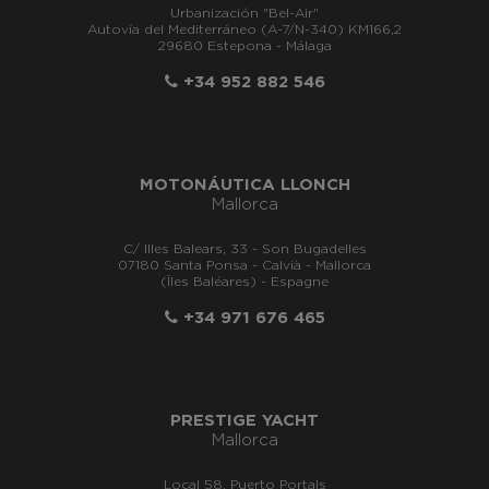
Urbanización "Bel-Air"
Autovía del Mediterráneo (A-7/N-340) KM166,2
29680 Estepona - Málaga
+34 952 882 546
MOTONÁUTICA LLONCH
Mallorca
C/ Illes Balears, 33 - Son Bugadelles
07180 Santa Ponsa - Calvià - Mallorca
(Îles Baléares) - Espagne
+34 971 676 465
PRESTIGE YACHT
Mallorca
Local 58, Puerto Portals