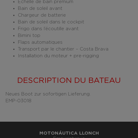
Échelle de bain premium
Bain de soleil avant
Chargeur de batterie
Bain de soleil dans le cockpit
Frigo dans l’écoutille avant
Bimini top
Flaps automatiques
Transport par le chantier – Costa Brava
Installation du moteur + pre-rigging
DESCRIPTION DU BATEAU
Neues Boot zur sofortigen Lieferung.
EMP-03018
MOTONÁUTICA LLONCH