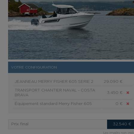
VOTRE CONFIGURATION
JEANNEAU MERRY FISHER 605 SERIE 2
29.090 €
TRANSPORT CHANTIER NAVAL - COSTA
3.450 €
BRAVA
Équipement standard Merry Fisher 605
0 €
Prix final
32.540
€
Les impôts non incl