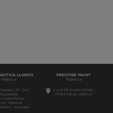
ÁUTICA LLONCH
PRESTIGE YACHT
Mallorca
Mallorca
s Balears, 33 - Son
Local 58, Puerto Portals
Bugadelles
07184 Calvia, Mallorca
0 Santa Ponsa -
vià - Mallorca
aléares) - Espagne