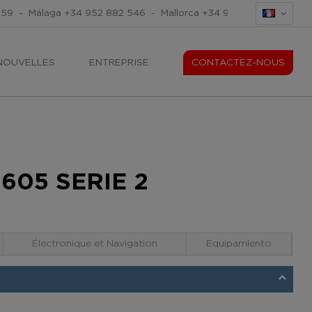
259
-
Málaga
+34 952 882 546
-
Mallorca
+34 971 676 465
-
Mal
NOUVELLES
ENTREPRISE
CONTACTEZ-NOUS
605 SERIE 2
Électronique et Navigation
Equipamiento