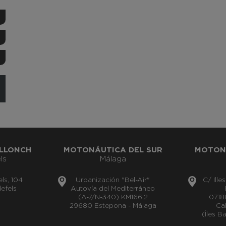
LLONCH
MOTONÁUTICA DEL SUR
MOTON
ls
Málaga
els, 104
Urbanización "Bel-Air"
C/ Ille
efels
Autovía del Mediterráneo
(A-7/N-340) KM166,2
0718
29680 Estepona - Málaga
Cal
(Îles B