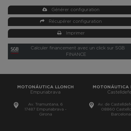
Générer configuration
Récupérer configuration
Imprimer
Calculer financement avec un click sur SGB
FINANCE
MOTONÁUTICA LLONCH
MOTONÁUTICA 
Empuriabrava
Castelldefe
Av. Tramuntana, 6
Av. de Castelldef
17487 Empuriabrava -
08860 Castelld
Girona
Barcelona