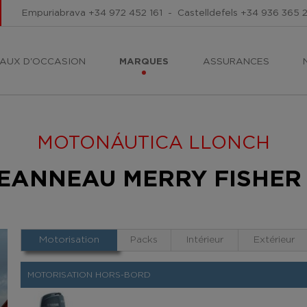
Empuriabrava
+34 972 452 161
-
Castelldefels
+34 936 365 
AUX D'OCCASION
MARQUES
ASSURANCES
MOTONÁUTICA LLONCH
 JEANNEAU MERRY FISHER 
Motorisation
Packs
Intérieur
Extérieur
MOTORISATION HORS-BORD