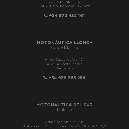
Av. Tramuntana, 6
17487 Empuriabrava - Girona
+34 972 452 161
MOTONÁUTICA LLONCH
Castelldefels
Av. de Castelldefels, 104
08860 Castelldefels
Barcelona
+34 936 365 259
MOTONÁUTICA DEL SUR
Málaga
Urbanización "Bel-Air"
Autovía del Mediterráneo (A-7/N-340) KM166,2