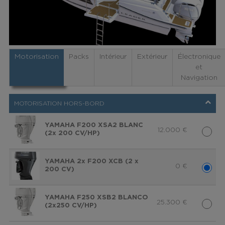
Motorisation
Packs
Intérieur
Extérieur
Électronique
et
Navigation
MOTORISATION HORS-BORD
YAMAHA F200 XSA2 BLANC
12.000
€
(2x 200 CV/HP)
YAMAHA 2x F200 XCB (2 x
0
€
200 CV)
YAMAHA F250 XSB2 BLANCO
25.300
€
(2x250 CV/HP)