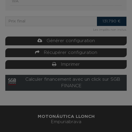
WA
Prix final
131.790
€
Les impôts non inclus.
Générer configuration
Récupérer configuration
Imprimer
Calculer financement avec un click sur SGB
FINANCE
MOTONÁUTICA LLONCH
Empuriabrava