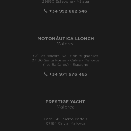
29680 Estepona - Málaga
+34 952 882 546
MOTONÁUTICA LLONCH
Mallorca
C/ Illes Balears, 33 - Son Bugadelles
07180 Santa Ponsa - Calvià - Mallorca
(Îles Baléares) - Espagne
+34 971 676 465
PRESTIGE YACHT
Mallorca
Local 58, Puerto Portals
07184 Calvia, Mallorca