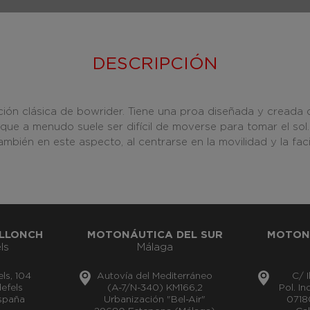
DESCRIPCIÓN
ón clásica de bowrider. Tiene una proa diseñada y creada d
que a menudo suele ser difícil de moverse para tomar el sol.
mbién en este aspecto, al centrarse en la movilidad y la fac
LLONCH
MOTONÁUTICA DEL SUR
MOTON
ls
Málaga
els, 104
Autovía del Mediterráneo
C/ I
efels
(A-7/N-340) KM166,2
Pol. I
España
Urbanización "Bel-Air"
0718