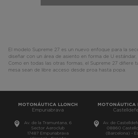
El modelo Supreme 27 es un nuevo enfoque para la secci
diseñar con un área de asiento en forma de U estándar, 
Como en todas las otras formas, el Supreme 27 difiere ta
mesa sean de libre acceso desde proa hasta popa.
MOTONÁUTICA LLONCH
MOTONÁUTICA 
Empuriabrava
Castelldefe
Av. de la Tramuntana, 6
Av. de Castelldef
Sector Aeroclub
08860 Castelld
17487 Empuriabrava
(Barcelona) - 