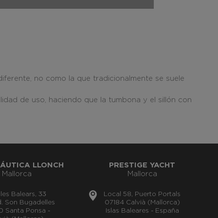
iferente, no como la que tradicionalmente se suele
ilidad de uso, haciendo que la tumbona y el sillón con
ÁUTICA LLONCH
PRESTIGE YACHT
Mallorca
Mallorca
lles Balears, 33
Local 58, Puerto Portals
nd. Son Bugadelles
07184 Calvià (Mallorca)
0 Santa Ponsa -
Islas Baleares - España