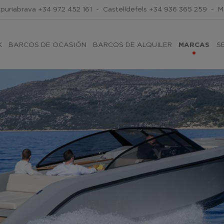
puriabrava
+34 972 452 161
-
Castelldefels
+34 936 365 259
-
M
K
BARCOS DE OCASIÓN
BARCOS DE ALQUILER
MARCAS
S