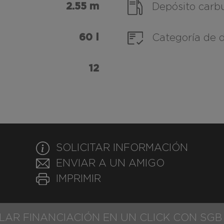
2.55 m
Depósito carb
60 l
Categoría de 
12
SOLICITAR INFORMACIÓN
ENVIAR A UN AMIGO
IMPRIMIR
LAR FINANCIACIÓN EN UN CLICK CON SGB