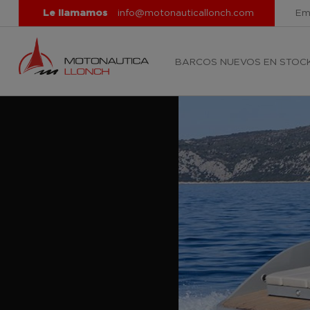
Le llamamos
info@motonauticallonch.com
Em
BARCOS NUEVOS EN STOC