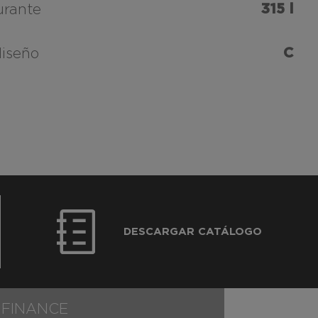
315 l
urante
C
diseño
DESCARGAR CATÁLOGO
 FINANCE