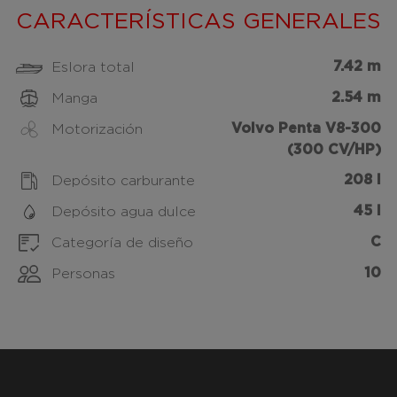
CARACTERÍSTICAS GENERALES
7.42 m
Eslora total
2.54 m
Manga
Volvo Penta V8-300
Motorización
(300 CV/HP)
208 l
Depósito carburante
45 l
Depósito agua dulce
C
Categoría de diseño
10
Personas