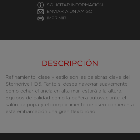
SOLICITAR INFORMACIÓN
ENVIAR A UN AMIGO
IMPRIMIR
DESCRIPCIÓN
Refinamiento, clase y estilo son las palabras clave del
Sterndrive HD5. Tanto si desea navegar suavemente
como echar el ancla en alta mar, estará a la altura.
Equipos de calidad como la bañera autovaciante, el
salón de popa y el compartimento de aseo confieren a
esta embarcación una gran flexibilidad.