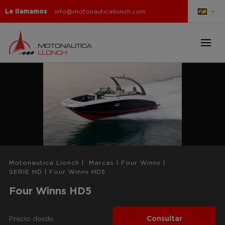
Le llamamos
info@motonauticallonch.com
Motonautica Llonch
|
Marcas
|
Four Winns
|
SERIE HD
|
Four Winns HD5
Four Winns HD5
Precio desde
Consultar