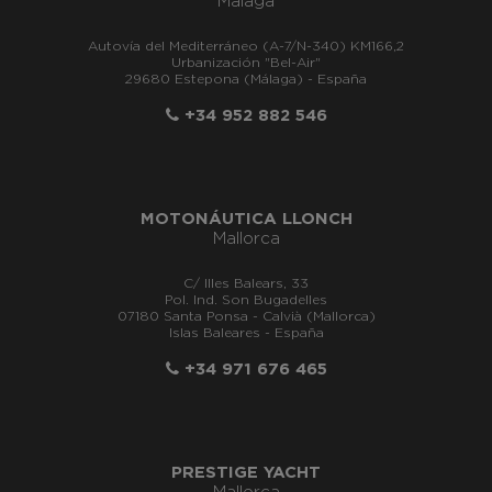
Málaga
Autovía del Mediterráneo (A-7/N-340) KM166,2
Urbanización "Bel-Air"
29680 Estepona (Málaga) - España
+34 952 882 546
MOTONÁUTICA LLONCH
Mallorca
C/ Illes Balears, 33
Pol. Ind. Son Bugadelles
07180 Santa Ponsa - Calvià (Mallorca)
Islas Baleares - España
+34 971 676 465
PRESTIGE YACHT