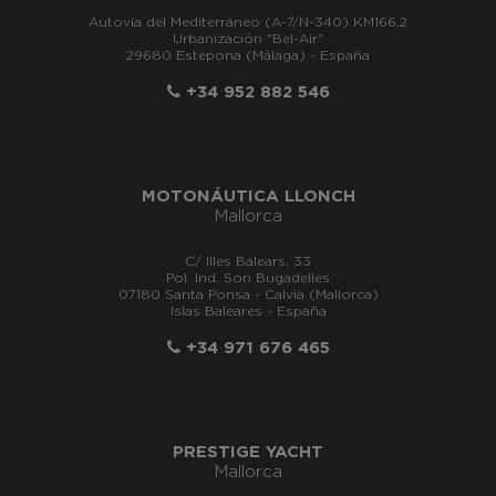
Autovía del Mediterráneo (A-7/N-340) KM166,2
Urbanización "Bel-Air"
29680 Estepona (Málaga) - España
+34 952 882 546
MOTONÁUTICA LLONCH
Mallorca
C/ Illes Balears, 33
Pol. Ind. Son Bugadelles
07180 Santa Ponsa - Calvià (Mallorca)
Islas Baleares - España
+34 971 676 465
PRESTIGE YACHT
Mallorca