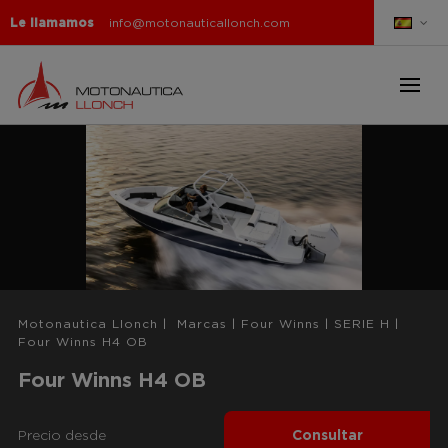
Le llamamos
info@motonauticallonch.com
Motonautica Llonch
|
Marcas
|
Four Winns
|
SERIE H
|
Four Winns H4 OB
Four Winns H4 OB
Precio desde
Consultar