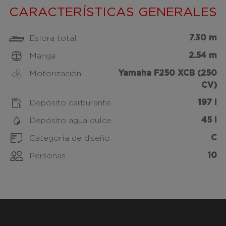
CARACTERÍSTICAS GENERALES
7.30 m
Eslora total
2.54 m
Manga
Yamaha F250 XCB (250
Motorización
CV)
197 l
Depósito carburante
45 l
Depósito agua dulce
C
Categoría de diseño
10
Personas