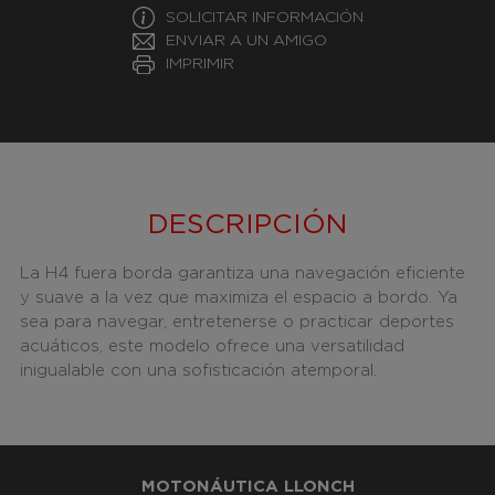
SOLICITAR INFORMACIÓN
ENVIAR A UN AMIGO
IMPRIMIR
DESCRIPCIÓN
La H4 fuera borda garantiza una navegación eficiente
y suave a la vez que maximiza el espacio a bordo. Ya
sea para navegar, entretenerse o practicar deportes
acuáticos, este modelo ofrece una versatilidad
inigualable con una sofisticación atemporal.
MOTONÁUTICA LLONCH